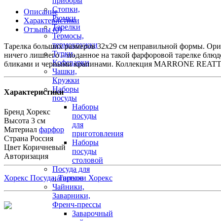
приборы
Стопки,
Описание
Рюмки
Характеристики
Тарелки
Отзывы (0)
Термосы,
термокружки
Тарелка больших размеров 32х29 см неправильной формы. Ориг
Турки,
ничего лишнего – поданное на такой фарфоровой тарелке блюдо
Кофеварки
бликами и черными крапинами. Коллекция MARRONE REAT
Чашки,
Кружки
Наборы
Характеристики
посуды
Наборы
Бренд
Хорекс
посуды
Высота
3 см
для
Материал
фарфор
приготовления
Страна
Россия
Наборы
Цвет
Коричневый
посуды
Авторизация
столовой
Посуда для
Хорекс Посуда
,
Тарелки Хорекс
напитков
Чайники,
Заварники,
Френч-прессы
Заварочный