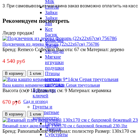
Milk
3. При самовывозе из магазина заказ возможно оплатить на касс
Еноты
Зайки
Зайки
Рекомендуем посмотреть
Ми
Кот
Лидер продаж!
Басик
Кошечка
Подсвечник из дерева Фонарь (22х22х67см) 756786
Ли-ли
Бренд:
Remeco Collection
Высота:
67 см
Материал:
дерево
Медведи
Мягкие
4 540 руб
игрушки
подушки
Птицы
В корзину
1 клик
мягкие
игрушки
Ваза кашпо керамическая 9*14см Серая треугольная
Брелок для
Высота (см):
14
Диаметр, см:
9
Материал:
керамика
ключей
670 руб
Сад и огород
Грунты и
субстратные
В корзину
1 клик
компоненты
Грунты
Вязаный плед акриловый 130х170 см с бахромой бежевый 230-1bz
Дренаж
Бренд:
Panoramahome
Материал:
полиэстер
Размер:
130х170 см
Субстраты