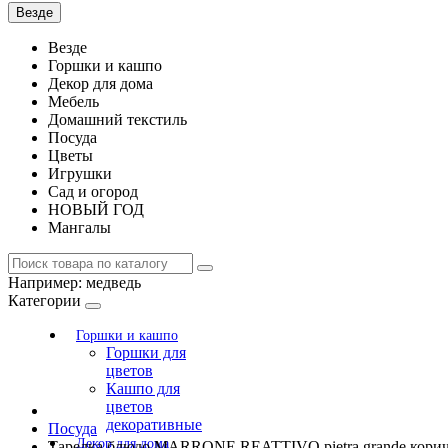
Везде
Везде
Горшки и кашпо
Декор для дома
Мебель
Домашний текстиль
Посуда
Цветы
Игрушки
Сад и огород
НОВЫЙ ГОД
Мангалы
Например:
медведь
Категории
Горшки и кашпо
Горшки для
цветов
Кашпо для
цветов
декоративные
Посуда
Декор для дома
Тарелка блюдо MARRONE REATTIVO pietra grande кори