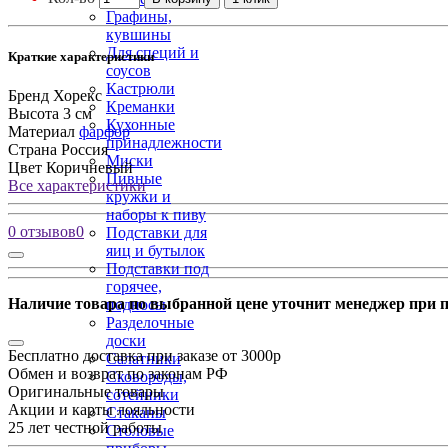
Графины,
кувшины
Для специй и
Краткие характеристики
соусов
Кастрюли
Бренд
Хорекс
Креманки
Высота
3 см
Кухонные
Материал
фарфор
принадлежности
Страна
Россия
Миски
Цвет
Коричневый
Пивные
Все характеристики
кружки и
наборы к пиву
0 отзывов
0
Подставки для
яиц и бутылок
Подставки под
горячее,
Наличие товара по выбранной цене уточнит менеджер при 
подносы
Разделочные
доски
Бесплатно доставка при заказе от 3000р
Салатники
Обмен и возврат по законам РФ
Сковороды,
Оригинальные товары
сотейники
Акции и карты лояльности
Стаканы
25 лет честной работы
Столовые