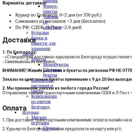
чайник
Варианты доставки:
Френч-
прессы
Курьер по Белгороду. 0~2 дня (от 350 руб.)
Чайник
Самовывоз из магазинов ~3 дня (Бесплатно)
со
свистком
По РФ: СДЕК, Л-Пост ~2-9 дней
Бутылки
Банки и
Доставка
емкости для
хранения
1. По Белгороду:
Цветы
- «Стандартная доставка» курьером по Белгороду осуществляет
Букеты
- Самовывозы из магазина.
Монобукеты
Сборные
ВНИМАНИЕ! Живые растения и букеты по регионам РФ НЕ ОТ
букеты
Заказы на цветочные букеты принимаем с 9 до 20 без выход
Комнатные
растения и
2. Мы принимаем заказы из любого города России!
цветы
Отправляем товары транспортными компаниями CDEK и Л-Пост. С
Композиции
из цветов
Оплата
Белгород
Игрушки
Мягкие
1. При доставке транспортными компаниями: оплата онлайн на к
игрушки
Choco и
2. Курьер по Белгороду: полная предоплата на карту или р/с.