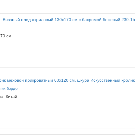
70 см
лик бордо
на:
Китай