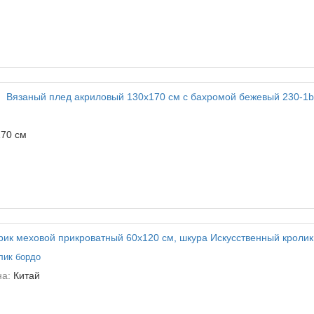
70 см
лик бордо
на:
Китай