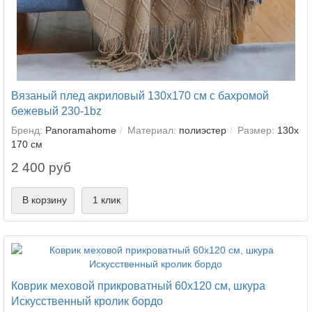
Вязаный плед акриловый 130х170 см с бахромой
бежевый 230-1bz
Бренд:
Panoramahome
Материал:
полиэстер
Размер:
130х
170 см
2 400 руб
В корзину
1 клик
Коврик меховой прикроватный 60х120 см, шкура
Искусственный кролик бордо