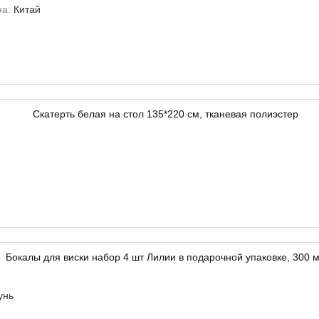
на:
Китай
унь