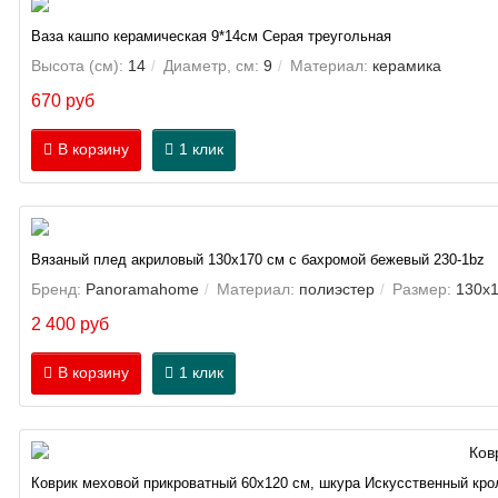
Ваза кашпо керамическая 9*14см Серая треугольная
Высота (см):
14
Диаметр, см:
9
Материал:
керамика
670 руб
В корзину
1 клик
Вязаный плед акриловый 130х170 см с бахромой бежевый 230-1bz
Бренд:
Panoramahome
Материал:
полиэстер
Размер:
130х1
2 400 руб
В корзину
1 клик
Коврик меховой прикроватный 60х120 см, шкура Искусственный кро