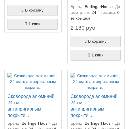
Бренд:
BerlingerHaus
Ди
В корзину
аметр, см:
24
крышка:
б
ез крышки
1 клик
2 180 руб
В корзину
1 клик
Сковорода алюминий,
Сковорода алюминий,
24 см, с
24 см, с
антипригарным
антипригарным
покрыти...
покрыти...
Бренд:
BerlingerHaus
Ди
Бренд:
BerlingerHaus
Ди
аметр, см:
24
крышка:
б
аметр, см:
24
крышка:
б