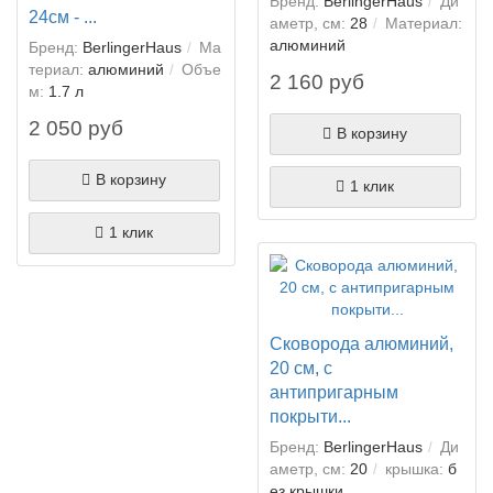
Бренд:
BerlingerHaus
Ди
24см - ...
аметр, см:
28
Материал:
алюминий
Бренд:
BerlingerHaus
Ма
териал:
алюминий
Объе
2 160 руб
м:
1.7 л
2 050 руб
В корзину
В корзину
1 клик
1 клик
Сковорода алюминий,
20 см, с
антипригарным
покрыти...
Бренд:
BerlingerHaus
Ди
аметр, см:
20
крышка:
б
ез крышки