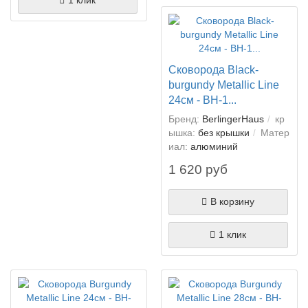
1 клик
Сковорода Black-
burgundy Metallic Line
24см - BH-1...
Бренд:
BerlingerHaus
кр
ышка:
без крышки
Матер
иал:
алюминий
1 620 руб
В корзину
1 клик