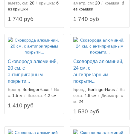
аметр, см:
20
крышка:
б
аметр, см:
20
крышка:
б
ез крышки
ез крышки
1 740 руб
1 740 руб
Сковорода алюминий,
Сковорода алюминий,
20 см, с
24 см, с
антипригарным
антипригарным
покрыти...
покрыти...
Бренд:
BerlingerHaus
Ве
Бренд:
BerlingerHaus
Вы
с:
1.5 кг
Высота:
4.2 см
сота:
4.8 см
Диаметр, с
м:
24
1 410 руб
1 530 руб