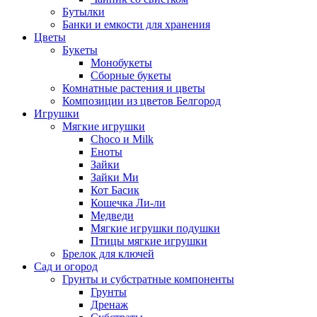
Бутылки
Банки и емкости для хранения
Цветы
Букеты
Монобукеты
Сборные букеты
Комнатные растения и цветы
Композиции из цветов Белгород
Игрушки
Мягкие игрушки
Choco и Milk
Еноты
Зайки
Зайки Ми
Кот Басик
Кошечка Ли-ли
Медведи
Мягкие игрушки подушки
Птицы мягкие игрушки
Брелок для ключей
Сад и огород
Грунты и субстратные компоненты
Грунты
Дренаж