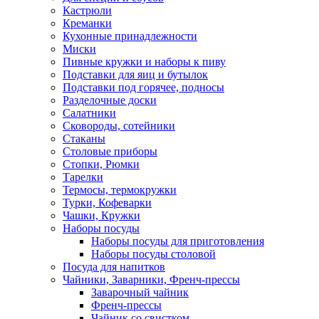
Кастрюли
Креманки
Кухонные принадлежности
Миски
Пивные кружки и наборы к пиву
Подставки для яиц и бутылок
Подставки под горячее, подносы
Разделочные доски
Салатники
Сковороды, сотейники
Стаканы
Столовые приборы
Стопки, Рюмки
Тарелки
Термосы, термокружки
Турки, Кофеварки
Чашки, Кружки
Наборы посуды
Наборы посуды для приготовления
Наборы посуды столовой
Посуда для напитков
Чайники, Заварники, Френч-прессы
Заварочный чайник
Френч-прессы
Чайник со свистком