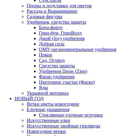
Субстраты
Опоры и подставки для цветов
Рассада и Выращивание
Садовые фигуры
Удобрения, средства защиты
Бона-форте
Грин-бум, ГринВолд
Джой (Joy) удобрения
Добрая сила
ОМУ органоминеральные удобрения
Покон
Сад, Огород
Средства защиты
Удобрения Цион (Zion)
Фаско удобрения
Цветочное счастье (Фаско)
Яды
Укрывной материал
НОВЫЙ ГОД
Ветки цветы новогодние
Елочные украшения
Стеклянные елочные игрушки
Искусственные елки
Искусственные хвойные гирлянды
Новогодние венки