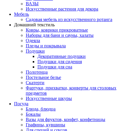
ВАЗЫ
Искусственные растения для декора
Мебель
Садовая мебель из искусственного ротанга
Домашний текстиль
Ковры, коврики прикроватные
Наборы для бани и сауны, халаты
Одеяла
Пледы и покрывала
Подушки
Декоративные подушки
Подушки для сидения
Подушки для сна
Полотенца
Постельное белье
Скатерти
Фартуки, прихватки, конверты для столовых
предметов
Искусственные шкуры
Посуда
Блюда, блюдца
Бокалы
Вазы для фруктов, конфет, конфетницы
Графины, кувшины
Для специй и соусов