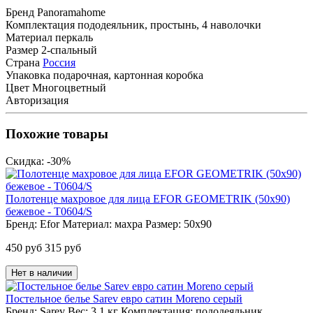
Бренд
Panoramahome
Комплектация
пододеяльник, простынь, 4 наволочки
Материал
перкаль
Размер
2-спальный
Страна
Россия
Упаковка
подарочная, картонная коробка
Цвет
Многоцветный
Авторизация
Похожие товары
Cкидка: -30%
Полотенце махровое для лица EFOR GEOMETRIK (50х90)
бежевое - T0604/S
Бренд:
Efor
Материал:
махра
Размер:
50х90
450 руб
315 руб
Нет в наличии
Постельное белье Sarev евро сатин Moreno серый
Бренд:
Sarev
Вес:
3.1 кг
Комплектация:
пододеяльник,