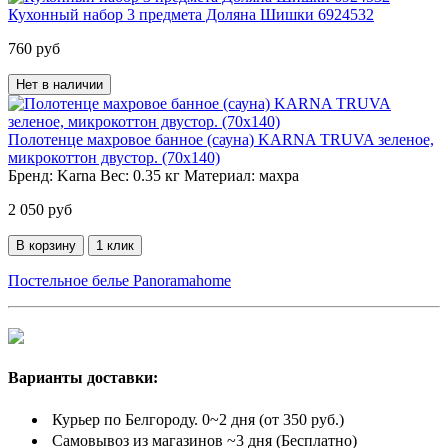
Кухонный набор 3 предмета Доляна Шишки 6924532
760 руб
Нет в наличии
Полотенце махровое банное (сауна) KARNA TRUVA зеленое,
микрокоттон двустор. (70x140)
Бренд:
Karna
Вес:
0.35 кг
Материал:
махра
2 050 руб
В корзину
1 клик
Постельное белье Panoramahome
Варианты доставки:
Курьер по Белгороду. 0~2 дня (от 350 руб.)
Самовывоз из магазинов ~3 дня (Бесплатно)