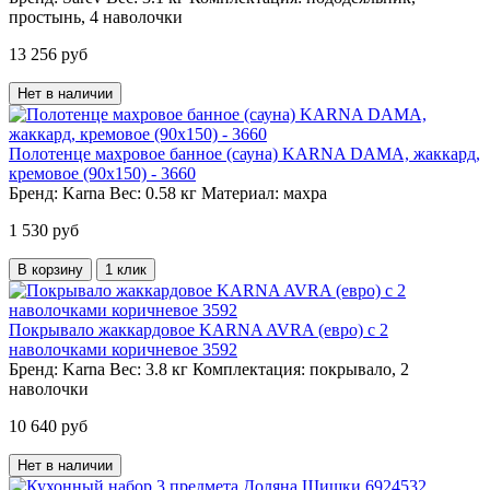
простынь, 4 наволочки
13 256 руб
Нет в наличии
Полотенце махровое банное (сауна) KARNA DAMA, жаккард,
кремовое (90х150) - 3660
Бренд:
Karna
Вес:
0.58 кг
Материал:
махра
1 530 руб
В корзину
1 клик
Покрывало жаккардовое KARNA AVRA (евро) c 2
наволочками коричневое 3592
Бренд:
Karna
Вес:
3.8 кг
Комплектация:
покрывало, 2
наволочки
10 640 руб
Нет в наличии