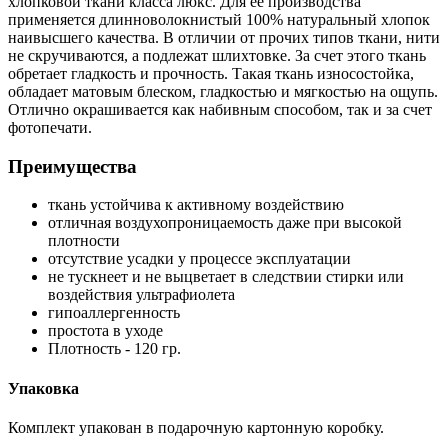
хлопковой ткани класса люкс. Для ее производства
применяется длинноволокнистый 100% натуральный хлопок
наивысшего качества. В отличии от прочих типов ткани, нити
не скручиваются, а подлежат шлихтовке. За счет этого ткань
обретает гладкость и прочность. Такая ткань износостойка,
обладает матовым блеском, гладкостью и мягкостью на ощупь.
Отлично окрашивается как набивным способом, так и за счет
фотопечати.
Преимущества
ткань устойчива к активному воздействию
отличная воздухопроницаемость даже при высокой
плотности
отсутствие усадки у процессе эксплуатации
не тускнеет и не выцветает в следствии стирки или
воздействия ультрафиолета
гипоаллергенность
простота в уходе
Плотность - 120 гр.
Упаковка
Комплект упакован в подарочную картонную коробку.