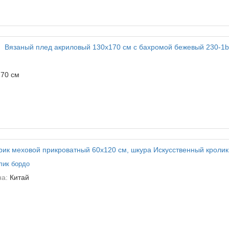
70 см
лик бордо
на:
Китай