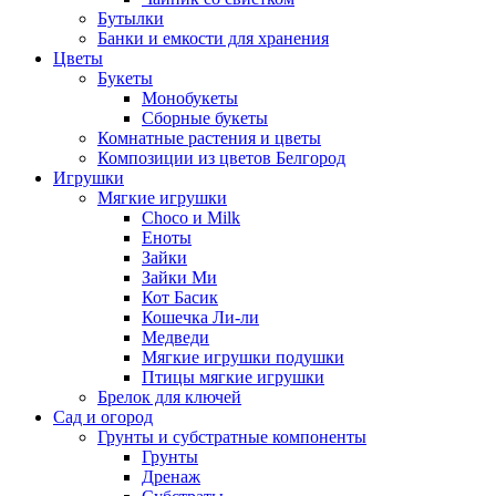
Бутылки
Банки и емкости для хранения
Цветы
Букеты
Монобукеты
Сборные букеты
Комнатные растения и цветы
Композиции из цветов Белгород
Игрушки
Мягкие игрушки
Choco и Milk
Еноты
Зайки
Зайки Ми
Кот Басик
Кошечка Ли-ли
Медведи
Мягкие игрушки подушки
Птицы мягкие игрушки
Брелок для ключей
Сад и огород
Грунты и субстратные компоненты
Грунты
Дренаж