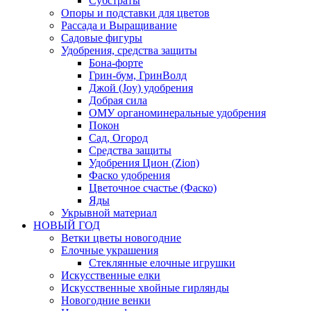
Субстраты
Опоры и подставки для цветов
Рассада и Выращивание
Садовые фигуры
Удобрения, средства защиты
Бона-форте
Грин-бум, ГринВолд
Джой (Joy) удобрения
Добрая сила
ОМУ органоминеральные удобрения
Покон
Сад, Огород
Средства защиты
Удобрения Цион (Zion)
Фаско удобрения
Цветочное счастье (Фаско)
Яды
Укрывной материал
НОВЫЙ ГОД
Ветки цветы новогодние
Елочные украшения
Стеклянные елочные игрушки
Искусственные елки
Искусственные хвойные гирлянды
Новогодние венки