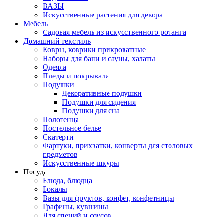
ВАЗЫ
Искусственные растения для декора
Мебель
Садовая мебель из искусственного ротанга
Домашний текстиль
Ковры, коврики прикроватные
Наборы для бани и сауны, халаты
Одеяла
Пледы и покрывала
Подушки
Декоративные подушки
Подушки для сидения
Подушки для сна
Полотенца
Постельное белье
Скатерти
Фартуки, прихватки, конверты для столовых
предметов
Искусственные шкуры
Посуда
Блюда, блюдца
Бокалы
Вазы для фруктов, конфет, конфетницы
Графины, кувшины
Для специй и соусов