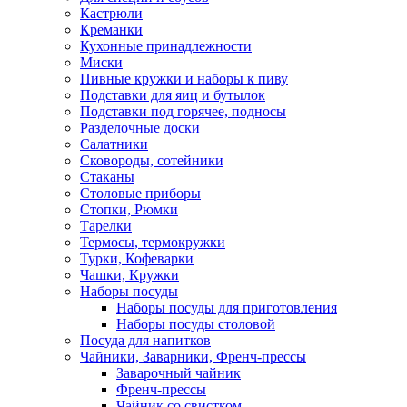
Кастрюли
Креманки
Кухонные принадлежности
Миски
Пивные кружки и наборы к пиву
Подставки для яиц и бутылок
Подставки под горячее, подносы
Разделочные доски
Салатники
Сковороды, сотейники
Стаканы
Столовые приборы
Стопки, Рюмки
Тарелки
Термосы, термокружки
Турки, Кофеварки
Чашки, Кружки
Наборы посуды
Наборы посуды для приготовления
Наборы посуды столовой
Посуда для напитков
Чайники, Заварники, Френч-прессы
Заварочный чайник
Френч-прессы
Чайник со свистком