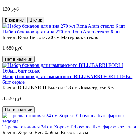
130 руб
В корзину
1 клик
Набор бокалов для вина 270 мл Rona Aram стекло 6 шт
Бренд:
Rona
Высота:
20 см
Материал:
стекло
1 680 руб
Нет в наличии
Набор бокалов для шампанского BILLIBARRI FORLI 160мл,
6шт серые
Бренд:
BILLIBARRI
Высота:
18 см
Диаметр, см:
5.6
3 320 руб
Нет в наличии
Тарелка столовая 24 см Хорекс Erboso reattivo, фарфор зеленая
Бренд:
Хорекс
Вес:
0.56 кг
Высота:
2 см