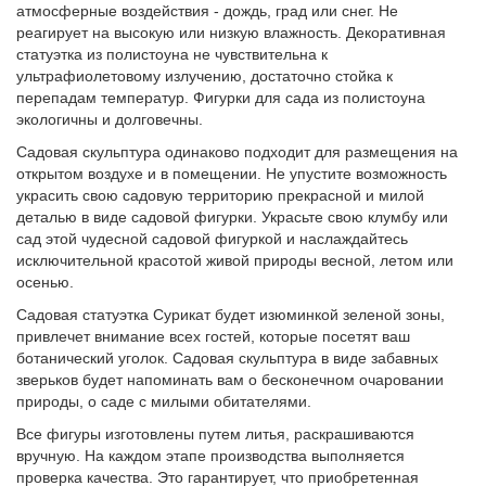
атмосферные воздействия - дождь, град или снег. Не
реагирует на высокую или низкую влажность. Декоративная
статуэтка из полистоуна не чувствительна к
ультрафиолетовому излучению, достаточно стойка к
перепадам температур. Фигурки для сада из полистоуна
экологичны и долговечны.
Садовая скульптура одинаково подходит для размещения на
открытом воздухе и в помещении. Не упустите возможность
украсить свою садовую территорию прекрасной и милой
деталью в виде садовой фигурки. Украсьте свою клумбу или
сад этой чудесной садовой фигуркой и наслаждайтесь
исключительной красотой живой природы весной, летом или
осенью.
Садовая статуэтка Сурикат будет изюминкой зеленой зоны,
привлечет внимание всех гостей, которые посетят ваш
ботанический уголок. Садовая скульптура в виде забавных
зверьков будет напоминать вам о бесконечном очаровании
природы, о саде с милыми обитателями.
Все фигуры изготовлены путем литья, раскрашиваются
вручную. На каждом этапе производства выполняется
проверка качества. Это гарантирует, что приобретенная