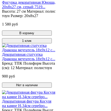
Фигурка декоративная Юноша,
20х8х27 см, серый 7519...
Высота:
27 см
Материал:
полис
тоун
Размер:
20х8х27
1 580 руб
В корзину
1 клик
Декоративная статуэтка
Дракоша мечтатель 18х9х12 с...
Бренд:
ТПК Полиформ
Высота
(см):
12
Материал:
полистоун
900 руб
Нет в наличии
Декоративная фигура Косуля
на камне Н-34см серебро...
Бренд:
ТПК Полиформ
Высот