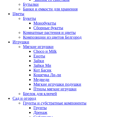
Бутылки
Банки и емкости для хранения
Цветы
Букеты
Монобукеты
Сборные букеты
Комнатные растения и цветы
Композиции из цветов Белгород
Игрушки
Мягкие игрушки
Choco и Milk
Еноты
Зайки
Зайки Ми
Кот Басик
Кошечка Ли-ли
Медведи
Мягкие игрушки подушки
Птицы мягкие игрушки
Брелок для ключей
Сад и огород
Грунты и субстратные компоненты
Грунты
Дренаж