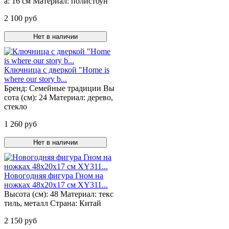
а:
16 см
Материал:
полистоун
2 100 руб
Нет в наличии
Ключница с дверкой "Home is
where our story b...
Бренд:
Семейные традиции
Вы
сота (см):
24
Материал:
дерево,
стекло
1 260 руб
Нет в наличии
Новогодняя фигура Гном на
ножках 48х20х17 см XY311...
Высота (см):
48
Материал:
текс
тиль, металл
Страна:
Китай
2 150 руб