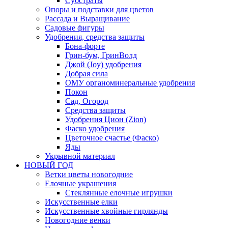
Субстраты
Опоры и подставки для цветов
Рассада и Выращивание
Садовые фигуры
Удобрения, средства защиты
Бона-форте
Грин-бум, ГринВолд
Джой (Joy) удобрения
Добрая сила
ОМУ органоминеральные удобрения
Покон
Сад, Огород
Средства защиты
Удобрения Цион (Zion)
Фаско удобрения
Цветочное счастье (Фаско)
Яды
Укрывной материал
НОВЫЙ ГОД
Ветки цветы новогодние
Елочные украшения
Стеклянные елочные игрушки
Искусственные елки
Искусственные хвойные гирлянды
Новогодние венки