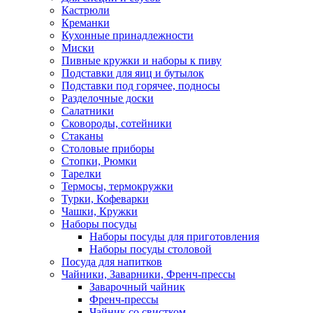
Кастрюли
Креманки
Кухонные принадлежности
Миски
Пивные кружки и наборы к пиву
Подставки для яиц и бутылок
Подставки под горячее, подносы
Разделочные доски
Салатники
Сковороды, сотейники
Стаканы
Столовые приборы
Стопки, Рюмки
Тарелки
Термосы, термокружки
Турки, Кофеварки
Чашки, Кружки
Наборы посуды
Наборы посуды для приготовления
Наборы посуды столовой
Посуда для напитков
Чайники, Заварники, Френч-прессы
Заварочный чайник
Френч-прессы
Чайник со свистком