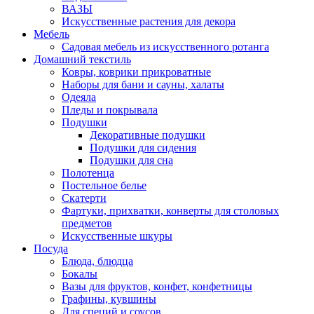
ВАЗЫ
Искусственные растения для декора
Мебель
Садовая мебель из искусственного ротанга
Домашний текстиль
Ковры, коврики прикроватные
Наборы для бани и сауны, халаты
Одеяла
Пледы и покрывала
Подушки
Декоративные подушки
Подушки для сидения
Подушки для сна
Полотенца
Постельное белье
Скатерти
Фартуки, прихватки, конверты для столовых
предметов
Искусственные шкуры
Посуда
Блюда, блюдца
Бокалы
Вазы для фруктов, конфет, конфетницы
Графины, кувшины
Для специй и соусов