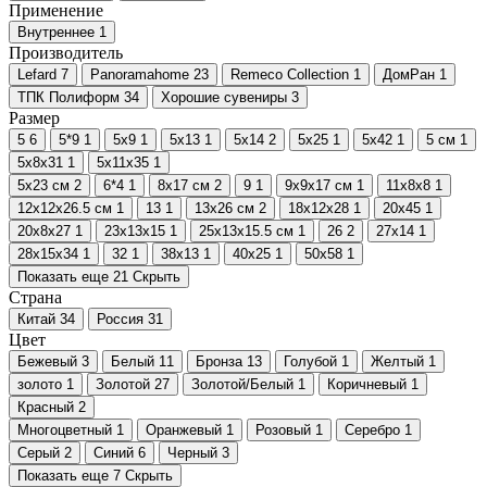
Применение
Внутреннее
1
Производитель
Lefard
7
Panoramahome
23
Remeco Collection
1
ДомРан
1
ТПК Полиформ
34
Хорошие сувениры
3
Размер
5
6
5*9
1
5х9
1
5х13
1
5х14
2
5х25
1
5х42
1
5 см
1
5х8х31
1
5х11х35
1
5х23 см
2
6*4
1
8х17 см
2
9
1
9х9х17 см
1
11х8х8
1
12х12х26.5 см
1
13
1
13х26 см
2
18х12х28
1
20х45
1
20х8х27
1
23х13х15
1
25х13х15.5 см
1
26
2
27х14
1
28x15x34
1
32
1
38х13
1
40х25
1
50х58
1
Показать еще 21
Скрыть
Страна
Китай
34
Россия
31
Цвет
Бежевый
3
Белый
11
Бронза
13
Голубой
1
Желтый
1
золото
1
Золотой
27
Золотой/Белый
1
Коричневый
1
Красный
2
Многоцветный
1
Оранжевый
1
Розовый
1
Серебро
1
Серый
2
Синий
6
Черный
3
Показать еще 7
Скрыть