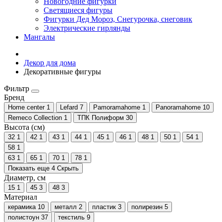
Новогодние фигурки
Светящиеся фигуры
Фигурки Дед Мороз, Снегурочка, снеговик
Электрические гирлянды
Мангалы
Декор для дома
Декоративные фигуры
Фильтр
Бренд
Home center
1
Lefard
7
Pamoramahome
1
Panoramahome
10
Remeco Collection
1
ТПК Полиформ
30
Высота (см)
32
1
42
1
43
1
44
1
45
1
46
1
48
1
50
1
54
1
58
1
63
1
65
1
70
1
78
1
Показать еще 4
Скрыть
Диаметр, см
15
1
45
3
48
3
Материал
керамика
10
металл
2
пластик
3
полирезин
5
полистоун
37
текстиль
9