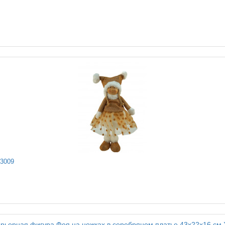
Y3009