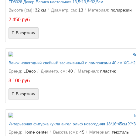
FD8028 Декор Елочка настольная 13,5*13,5*32,5см
Высота (см):
32 см
Диаметр, см:
13
Материал:
полирезин
2 450 руб
В корзину
Венок новогодний хвойный заснеженный с лампочками 40 см XO-H
Бренд:
LDeco
Диаметр, см:
40
Материал:
пластик
3 100 руб
В корзину
Интерьерная фигурка кукла ангел эльф новогодняя 18*16*45см XY3
Бренд:
Home center
Высота (см):
45
Материал:
текстиль