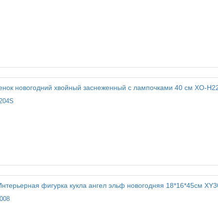
2204S
008