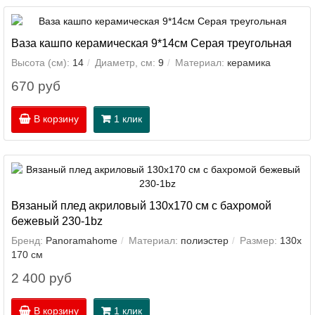
Ваза кашпо керамическая 9*14см Серая треугольная
Высота (см):
14
Диаметр, см:
9
Материал:
керамика
670 руб
В корзину
1 клик
Вязаный плед акриловый 130х170 см с бахромой
бежевый 230-1bz
Бренд:
Panoramahome
Материал:
полиэстер
Размер:
130х
170 см
2 400 руб
В корзину
1 клик