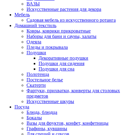
ВАЗЫ
Искусственные растения для декора
Мебель
Садовая мебель из искусственного ротанга
Домашний текстиль
Ковры, коврики прикроватные
Наборы для бани и сауны, халаты
Одеяла
Пледы и покрывала
Подушки
Декоративные подушки
Подушки для сидения
Подушки для сна
Полотенца
Постельное белье
Скатерти
Фартуки, прихватки, конверты для столовых
предметов
Искусственные шкуры
Посуда
Блюда, блюдца
Бокалы
Вазы для фруктов, конфет, конфетницы
Графины, кувшины
Для специй и соусов