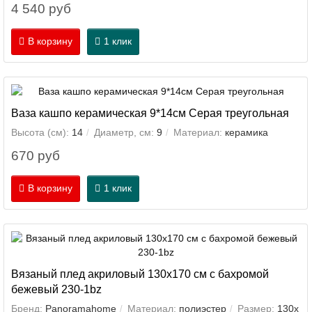
4 540 руб
В корзину
1 клик
Ваза кашпо керамическая 9*14см Серая треугольная
Высота (см):
14
Диаметр, см:
9
Материал:
керамика
670 руб
В корзину
1 клик
Вязаный плед акриловый 130х170 см с бахромой
бежевый 230-1bz
Бренд:
Panoramahome
Материал:
полиэстер
Размер:
130х