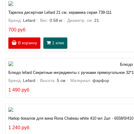
Тарелка десертная Lefard 21 см, керамика серая 739-111
Бренд:
Lefard
Вес:
0.58 кг
Диаметр, см:
21
700 руб
В корзину
1 клик
Блюдо lefard Секретные ингредиенты с ручками прямоугольное 32*1
Бренд:
Lefard
Высота:
5 см
Материал:
фарфор
1 490 руб
Набор бокалов для вина Rona Chateau white 410 мл 2шт - 6558/0/410
1 240 руб