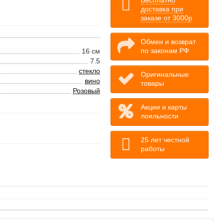
Бесплатно
доставка при
заказе от 3000р
Обмен и возврат
по законам РФ
16 см
7.5
стекло
Оригинальные
вино
товары
Розовый
Акции и карты
лояльности
25 лет честной
работы