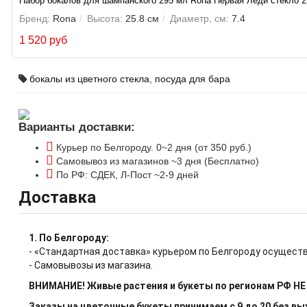
Набор бокалов для шампанского 295 мл Rona Первая Леди стекло 
Бренд:
Rona
Высота:
25.8 см
Диаметр, см:
7.4
1 520 руб
бокалы из цветного стекла
,
посуда для бара
Варианты доставки:
Курьер по Белгороду. 0~2 дня (от 350 руб.)
Самовывоз из магазинов ~3 дня (Бесплатно)
По РФ: СДЕК, Л-Пост ~2-9 дней
Доставка
1. По Белгороду:
- «Стандартная доставка» курьером по Белгороду осуществ
- Самовывозы из магазина.
ВНИМАНИЕ! Живые растения и букеты по регионам РФ Н
Заказы на цветочные букеты принимаем с 9 до 20 без в