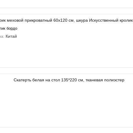
лик бордо
на:
Китай