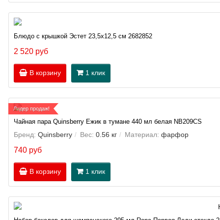
Блюдо с крышкой Эстет 23,5х12,5 см 2682852
2 520 руб
В корзину
1 клик
Лидер продаж!
Чайная пара Quinsberry Ежик в тумане 440 мл белая NB209CS
Бренд:
Quinsberry
Вес:
0.56 кг
Материал:
фарфор
740 руб
В корзину
1 клик