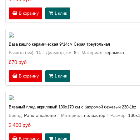
В корзину
1 клик
Ваза кашпо керамическая 9*14см Серая треугольная
Высота (см):
14
Диаметр, см:
9
Материал:
керамика
670 руб
В корзину
1 клик
Вязаный плед акриловый 130х170 см с бахромой бежевый 230-1bz
Бренд:
Panoramahome
Материал:
полиэстер
Размер:
130х1
2 400 руб
В корзину
1 клик