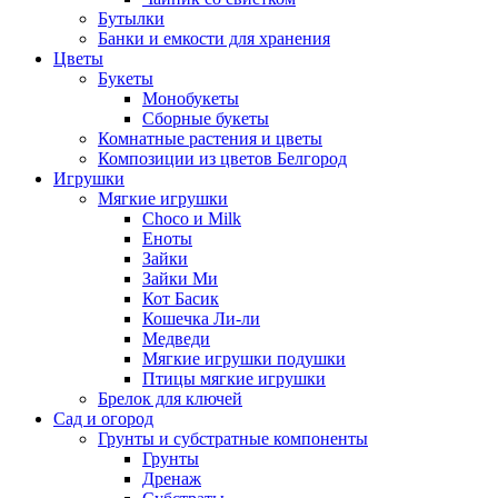
Бутылки
Банки и емкости для хранения
Цветы
Букеты
Монобукеты
Сборные букеты
Комнатные растения и цветы
Композиции из цветов Белгород
Игрушки
Мягкие игрушки
Choco и Milk
Еноты
Зайки
Зайки Ми
Кот Басик
Кошечка Ли-ли
Медведи
Мягкие игрушки подушки
Птицы мягкие игрушки
Брелок для ключей
Сад и огород
Грунты и субстратные компоненты
Грунты
Дренаж