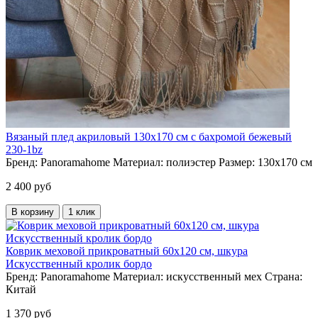
Вязаный плед акриловый 130х170 см с бахромой бежевый
230-1bz
Бренд:
Panoramahome
Материал:
полиэстер
Размер:
130х170 см
2 400 руб
В корзину
1 клик
Коврик меховой прикроватный 60х120 см, шкура
Искусственный кролик бордо
Бренд:
Panoramahome
Материал:
искусственный мех
Страна:
Китай
1 370 руб