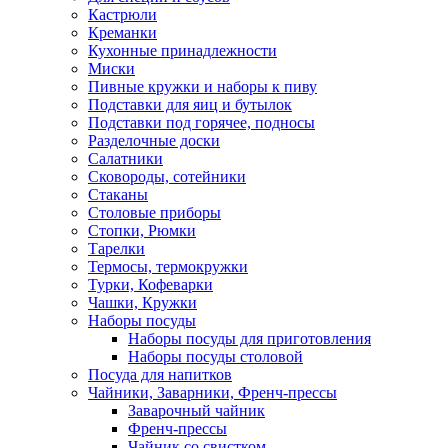
Кастрюли
Креманки
Кухонные принадлежности
Миски
Пивные кружки и наборы к пиву
Подставки для яиц и бутылок
Подставки под горячее, подносы
Разделочные доски
Салатники
Сковороды, сотейники
Стаканы
Столовые приборы
Стопки, Рюмки
Тарелки
Термосы, термокружки
Турки, Кофеварки
Чашки, Кружки
Наборы посуды
Наборы посуды для приготовления
Наборы посуды столовой
Посуда для напитков
Чайники, Заварники, Френч-прессы
Заварочный чайник
Френч-прессы
Чайник со свистком