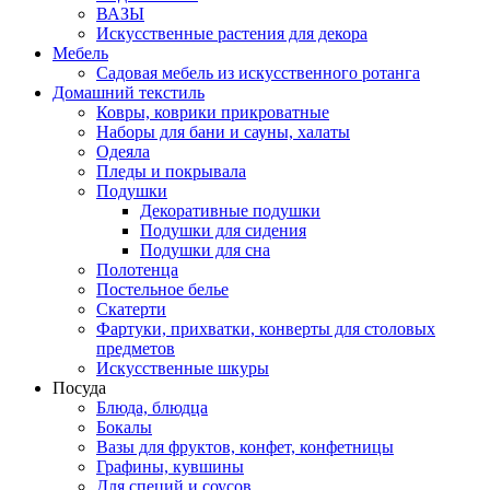
ВАЗЫ
Искусственные растения для декора
Мебель
Садовая мебель из искусственного ротанга
Домашний текстиль
Ковры, коврики прикроватные
Наборы для бани и сауны, халаты
Одеяла
Пледы и покрывала
Подушки
Декоративные подушки
Подушки для сидения
Подушки для сна
Полотенца
Постельное белье
Скатерти
Фартуки, прихватки, конверты для столовых
предметов
Искусственные шкуры
Посуда
Блюда, блюдца
Бокалы
Вазы для фруктов, конфет, конфетницы
Графины, кувшины
Для специй и соусов