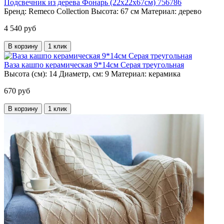
Подсвечник из дерева Фонарь (22х22х67см) 756786
Бренд:
Remeco Collection
Высота:
67 см
Материал:
дерево
4 540 руб
В корзину
1 клик
Ваза кашпо керамическая 9*14см Серая треугольная
Высота (см):
14
Диаметр, см:
9
Материал:
керамика
670 руб
В корзину
1 клик