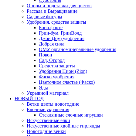
Субстраты
Опоры и подставки для цветов
Рассада и Выращивание
Садовые фигуры
Удобрения, средства защиты
Бона-форте
Грин-бум, ГринВолд
Джой (Joy) удобрения
Добрая сила
ОМУ органоминеральные удобрения
Покон
Сад, Огород
Средства защиты
Удобрения Цион (Zion)
Фаско удобрения
Цветочное счастье (Фаско)
Яды
Укрывной материал
НОВЫЙ ГОД
Ветки цветы новогодние
Елочные украшения
Стеклянные елочные игрушки
Искусственные елки
Искусственные хвойные гирлянды
Новогодние венки