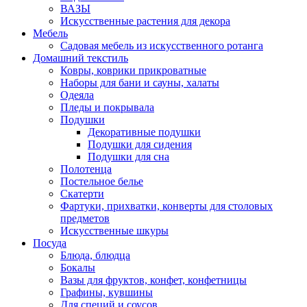
ВАЗЫ
Искусственные растения для декора
Мебель
Садовая мебель из искусственного ротанга
Домашний текстиль
Ковры, коврики прикроватные
Наборы для бани и сауны, халаты
Одеяла
Пледы и покрывала
Подушки
Декоративные подушки
Подушки для сидения
Подушки для сна
Полотенца
Постельное белье
Скатерти
Фартуки, прихватки, конверты для столовых
предметов
Искусственные шкуры
Посуда
Блюда, блюдца
Бокалы
Вазы для фруктов, конфет, конфетницы
Графины, кувшины
Для специй и соусов