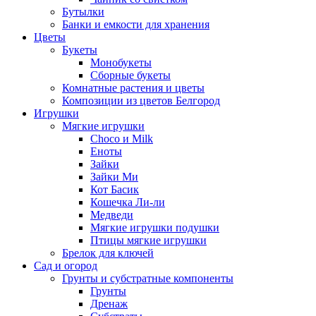
Бутылки
Банки и емкости для хранения
Цветы
Букеты
Монобукеты
Сборные букеты
Комнатные растения и цветы
Композиции из цветов Белгород
Игрушки
Мягкие игрушки
Choco и Milk
Еноты
Зайки
Зайки Ми
Кот Басик
Кошечка Ли-ли
Медведи
Мягкие игрушки подушки
Птицы мягкие игрушки
Брелок для ключей
Сад и огород
Грунты и субстратные компоненты
Грунты
Дренаж