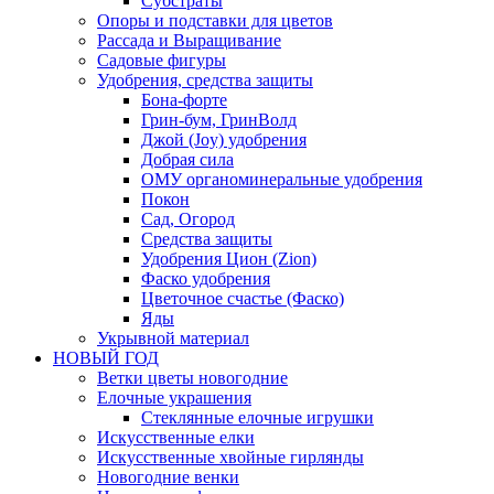
Субстраты
Опоры и подставки для цветов
Рассада и Выращивание
Садовые фигуры
Удобрения, средства защиты
Бона-форте
Грин-бум, ГринВолд
Джой (Joy) удобрения
Добрая сила
ОМУ органоминеральные удобрения
Покон
Сад, Огород
Средства защиты
Удобрения Цион (Zion)
Фаско удобрения
Цветочное счастье (Фаско)
Яды
Укрывной материал
НОВЫЙ ГОД
Ветки цветы новогодние
Елочные украшения
Стеклянные елочные игрушки
Искусственные елки
Искусственные хвойные гирлянды
Новогодние венки