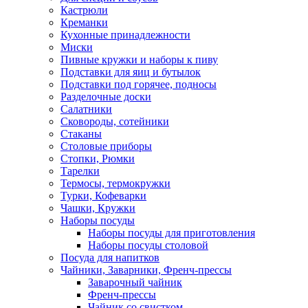
Кастрюли
Креманки
Кухонные принадлежности
Миски
Пивные кружки и наборы к пиву
Подставки для яиц и бутылок
Подставки под горячее, подносы
Разделочные доски
Салатники
Сковороды, сотейники
Стаканы
Столовые приборы
Стопки, Рюмки
Тарелки
Термосы, термокружки
Турки, Кофеварки
Чашки, Кружки
Наборы посуды
Наборы посуды для приготовления
Наборы посуды столовой
Посуда для напитков
Чайники, Заварники, Френч-прессы
Заварочный чайник
Френч-прессы
Чайник со свистком