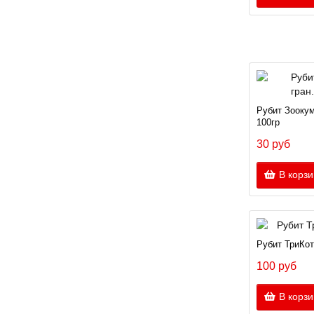
Рубит Зоокум
100гр
30 руб
В корзи
Рубит ТриКота
100 руб
В корзи