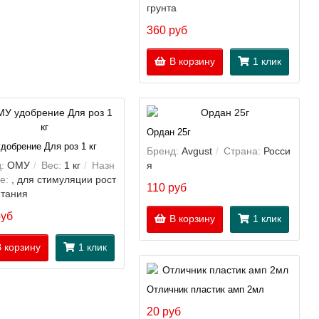
грунта
360 руб
В корзину
1 клик
Ордан 25г
добрение Для роз 1 кг
Бренд:
Avgust
Страна:
Росси
:
ОМУ
Вес:
1 кг
Назн
я
е:
, для стимуляции рост
110 руб
итания
руб
В корзину
1 клик
 корзину
1 клик
Отличник пластик амп 2мл
20 руб