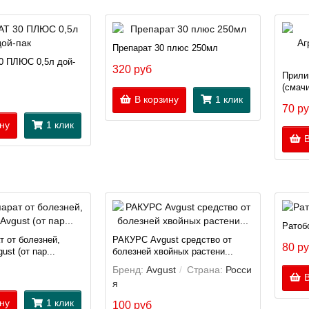
Препарат 30 плюс 250мл
 ПЛЮС 0,5л дой-
320 руб
Прили
(смачи
В корзину
1 клик
70 р
ну
1 клик
В
Ратобо
т от болезней,
РАКУРС Avgust средство от
80 р
st (от пар...
болезней хвойных растени...
Бренд:
Avgust
Страна:
Росси
В
я
ну
1 клик
100 руб