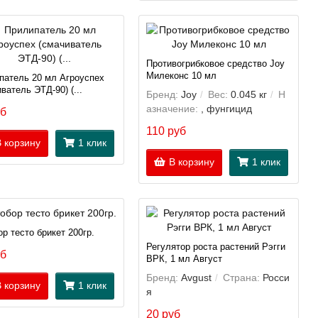
Противогрибковое средство Joy
Милеконс 10 мл
патель 20 мл Агроуспех
ватель ЭТД-90) (...
Бренд:
Joy
Вес:
0.045 кг
Н
азначение:
, фунгицид
уб
110 руб
 корзину
1 клик
В корзину
1 клик
р тесто брикет 200гр.
Регулятор роста растений Рэгги
уб
ВРК, 1 мл Август
Бренд:
Avgust
Страна:
Росси
 корзину
1 клик
я
20 руб