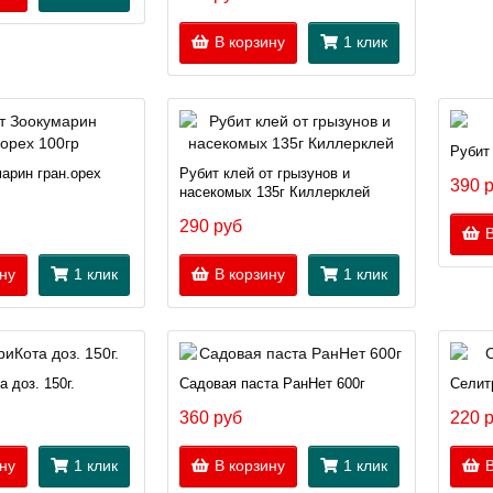
В корзину
1 клик
Рубит
арин гран.орех
Рубит клей от грызунов и
390 
насекомых 135г Киллерклей
290 руб
В
ну
1 клик
В корзину
1 клик
 доз. 150г.
Садовая паста РанНет 600г
Селит
360 руб
220 
ну
1 клик
В корзину
1 клик
В