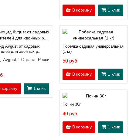
В корзину
1 клик
ид Avgust от садовых
Побелка садовая универсальная
елей для хвойных р...
(1 кг)
:
Avgust
Страна:
Росси
50 руб
В корзину
1 клик
уб
 корзину
1 клик
Почин 30г
40 руб
В корзину
1 клик