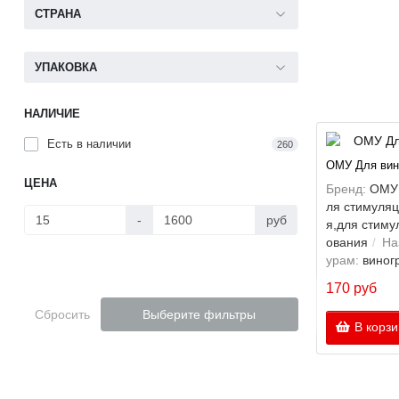
СТРАНА
УПАКОВКА
НАЛИЧИЕ
Есть в наличии
260
ОМУ Для вин
ЦЕНА
Бренд:
ОМУ
ля стимуляц
-
руб
я,для стиму
ования
На
урам:
виног
170 руб
Сбросить
Выберите фильтры
В корзи