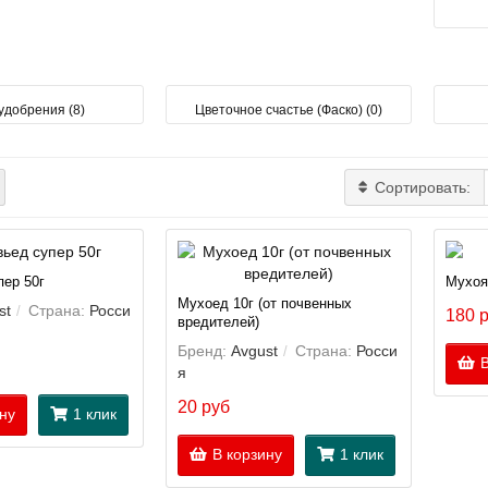
удобрения (8)
Цветочное счастье (Фаско) (0)
Сортировать:
ер 50г
Мухоя
Мухоед 10г (от почвенных
st
Страна:
Росси
180 
вредителей)
Бренд:
Avgust
Страна:
Росси
В
я
20 руб
ну
1 клик
В корзину
1 клик