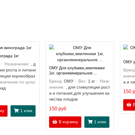
ограда 1кг
ОМУ у
Назначение:
, д
ОМУ Для клубники,земляники
ии роста и питани
Бренд
1кг, органоминеральное ...
ляции корнеобраз
ачени
Бренд:
ОМУ
Вес:
1 кг
Назн
значение по культ
а и п
ачение:
, для стимуляции рост
рад
150 
а и питания,для улучшения ка
чества плодов
В
150 руб
ну
1 клик
В корзину
1 клик