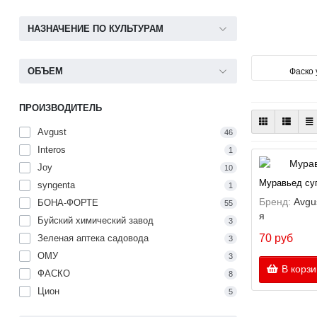
НАЗНАЧЕНИЕ ПО КУЛЬТУРАМ
ОБЪЕМ
Фаско 
ПРОИЗВОДИТЕЛЬ
Avgust
46
Interos
1
Joy
10
Муравьед суп
syngenta
1
Бренд:
Avgu
БОНА-ФОРТЕ
55
я
Буйский химический завод
3
70 руб
Зеленая аптека садовода
3
ОМУ
3
В корзи
ФАСКО
8
Цион
5