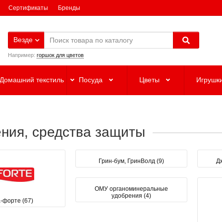
Сертификаты
Бренды
Везде
Например:
горшок для цветов
Домашний текстиль
Посуда
Цветы
Игрушк
ния, средства защиты
Грин-бум, ГринВолд (9)
Дж
ОМУ органоминеральные
удобрения (4)
-форте (67)