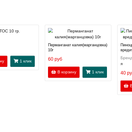
Перманганат калия(марганцовка)
Пиноц
10г
вредит
Бренд
60 руб
ну
1 клик
я
В корзину
1 клик
40 р
В