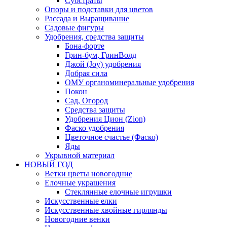
Субстраты
Опоры и подставки для цветов
Рассада и Выращивание
Садовые фигуры
Удобрения, средства защиты
Бона-форте
Грин-бум, ГринВолд
Джой (Joy) удобрения
Добрая сила
ОМУ органоминеральные удобрения
Покон
Сад, Огород
Средства защиты
Удобрения Цион (Zion)
Фаско удобрения
Цветочное счастье (Фаско)
Яды
Укрывной материал
НОВЫЙ ГОД
Ветки цветы новогодние
Елочные украшения
Стеклянные елочные игрушки
Искусственные елки
Искусственные хвойные гирлянды
Новогодние венки