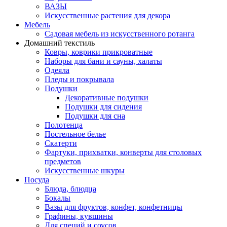
ВАЗЫ
Искусственные растения для декора
Мебель
Садовая мебель из искусственного ротанга
Домашний текстиль
Ковры, коврики прикроватные
Наборы для бани и сауны, халаты
Одеяла
Пледы и покрывала
Подушки
Декоративные подушки
Подушки для сидения
Подушки для сна
Полотенца
Постельное белье
Скатерти
Фартуки, прихватки, конверты для столовых
предметов
Искусственные шкуры
Посуда
Блюда, блюдца
Бокалы
Вазы для фруктов, конфет, конфетницы
Графины, кувшины
Для специй и соусов