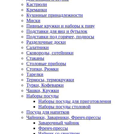
Кастрюли
Креманки
Кухонные принадлежности
Миски
Пивные кружки и наборы к пиву
Подставки для яиц и бутылок
Подставки под горячее, подносы
Разделочные доски
Салатники
Сковороды, сотейники
Стаканы
Столовые приборы
Стопки, Рюмки
Тарелки
Термосы, термокружки
Турки, Кофеварки
Чашки, Кружки
Наборы посуды
Наборы посуды для приготовления
Наборы посуды столовой
Посуда для напитков
Чайники, Заварники, Френч-прессы
Заварочный чайник
Френч-прессы
Чайник со свистком