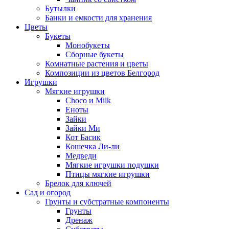
Бутылки
Банки и емкости для хранения
Цветы
Букеты
Монобукеты
Сборные букеты
Комнатные растения и цветы
Композиции из цветов Белгород
Игрушки
Мягкие игрушки
Choco и Milk
Еноты
Зайки
Зайки Ми
Кот Басик
Кошечка Ли-ли
Медведи
Мягкие игрушки подушки
Птицы мягкие игрушки
Брелок для ключей
Сад и огород
Грунты и субстратные компоненты
Грунты
Дренаж