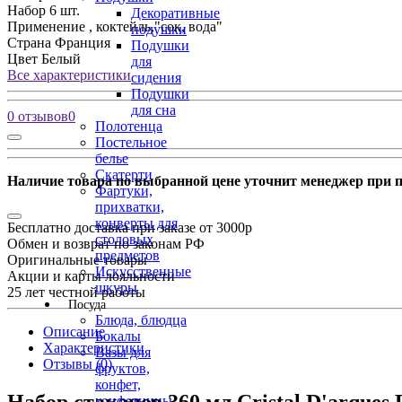
Набор
6 шт.
Декоративные
Применение
, коктейль,"сок, вода"
подушки
Страна
Франция
Подушки
Цвет
Белый
для
Все характеристики
сидения
Подушки
для сна
0 отзывов
0
Полотенца
Постельное
белье
Скатерти
Наличие товара по выбранной цене уточнит менеджер при 
Фартуки,
прихватки,
конверты для
Бесплатно доставка при заказе от 3000р
столовых
Обмен и возврат по законам РФ
предметов
Оригинальные товары
Искусственные
Акции и карты лояльности
шкуры
25 лет честной работы
Посуда
Блюда, блюдца
Описание
Бокалы
Характеристики
Вазы для
Отзывы (0)
фруктов,
конфет,
конфетницы