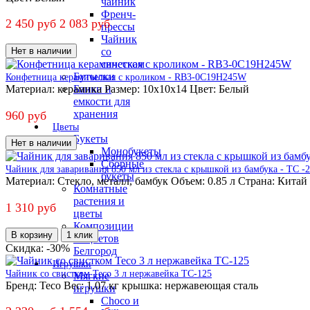
чайник
Френч-
2 450 руб
2 083 руб
прессы
Чайник
со
Нет в наличии
свистком
Бутылки
Конфетница керамическая с кроликом - RB3-0C19H245W
Банки и
Материал:
керамика
Размер:
10х10х14
Цвет:
Белый
емкости для
хранения
960 руб
Цветы
Букеты
Нет в наличии
Монобукеты
Сборные
Чайник для заваривания 850 мл из стекла c крышкой из бамбука - TC -
букеты
Материал:
Стекло, металл, бамбук
Объем:
0.85 л
Страна:
Китай
Комнатные
растения и
1 310 руб
цветы
Композиции
В корзину
1 клик
из цветов
Cкидка: -30%
Белгород
Игрушки
Чайник со свистком Teco 3 л нержавейка TC-125
Мягкие
Бренд:
Teco
Вес:
1.07 кг
крышка:
нержавеющая сталь
игрушки
Choco и