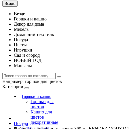
Везде
Везде
Горшки и кашпо
Декор для дома
Мебель
Домашний текстиль
Посуда
Цветы
Игрушки
Сад и огород
НОВЫЙ ГОД
Мангалы
Например:
горшок для цветов
Категории
Горшки и кашпо
Горшки для
цветов
Кашпо для
цветов
декоративные
Посуда
Декор для дома
Набор стаканов 6 шт высоких 360 мл RENDEZ-VOUS Q4