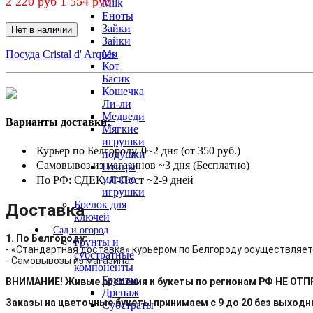
2 220 руб
1 554 руб
Milk
Еноты
Зайки
Нет в наличии
Зайки
Ми
Посуда Cristal d' Arques
Кот
Басик
Кошечка
Ли-ли
Медведи
Варианты доставки:
Мягкие
игрушки
Курьер по Белгороду. 0~2 дня (от 350 руб.)
подушки
Самовывоз из магазинов ~3 дня (Бесплатно)
Птицы
мягкие
По РФ: СДЕК, Л-Пост ~2-9 дней
игрушки
Брелок для
Доставка
ключей
Сад и огород
1. По Белгороду:
Грунты и
- «Стандартная доставка» курьером по Белгороду осуществляет
субстратные
- Самовывозы из магазина.
компоненты
Грунты
ВНИМАНИЕ! Живые растения и букеты по регионам РФ НЕ ОТ
Дренаж
Заказы на цветочные букеты принимаем с 9 до 20 без выход
Субстраты