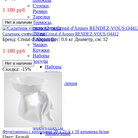
приборы
Стопки,
1 180 руб
Рюмки
Тарелки
Термосы,
Нет в наличии
термокружки
Турки,
Салатник стекло 12 см Cristal d'Arques RENDEZ-VOUS Q4412
Кофеварки
Бренд:
Cristal d' Arques
Вес:
0.6 кг
Диаметр, см:
12
Чашки,
Кружки
1 180 руб
Наборы
посуды
Нет в наличии
Наборы
Cкидка: -15%
посуды
для
приготовления
Наборы
посуды
столовой
Посуда для
напитков
Чайники,
Заварники,
Френч-прессы
Фруктовница с кроликами 20 x 21.5 x 18 керамика белая
Заварочный
Цвет:
Белый