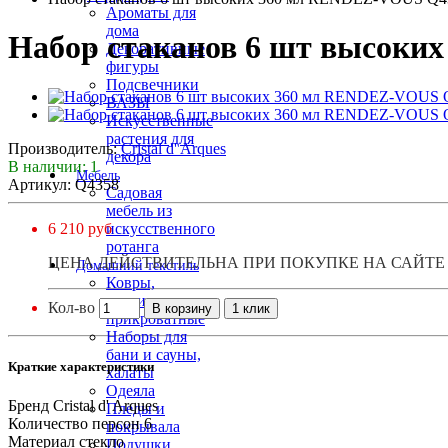
Ароматы для
дома
Набор стаканов 6 шт высоки
Декоративные
фигуры
Подсвечники
ВАЗЫ
Искусственные
растения для
Производитель:
Cristal d' Arques
декора
В наличии: 1
Мебель
Артикул: Q4358
Садовая
мебель из
6 210 руб
искусственного
ротанга
ЦЕНА ДЕЙСТВИТЕЛЬНА ПРИ ПОКУПКЕ НА САЙТЕ
Домашний текстиль
Ковры,
коврики
Кол-во
В корзину
1 клик
прикроватные
Наборы для
бани и сауны,
Краткие характеристики
халаты
Одеяла
Бренд
Cristal d' Arques
Пледы и
Количество персон
6
покрывала
Материал
стекло
Подушки