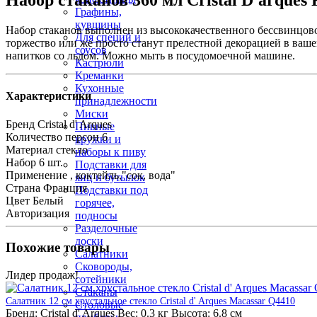
Набор стаканов 360 мл Cristal D'arques
Графины,
кувшины
Набор стаканов выполнен из высококачественного бессвинцово
Для специй и
торжество или же просто станут прелестной декорацией в ваш
соусов
напитков со льдом. Можно мыть в посудомоечной машине.
Кастрюли
Креманки
Кухонные
Характеристики
принадлежности
Миски
Бренд
Cristal d' Arques
Пивные
Количество персон
6
кружки и
Материал
стекло
наборы к пиву
Набор
6 шт.
Подставки для
Применение
, коктейль,"сок, вода"
яиц и бутылок
Страна
Франция
Подставки под
Цвет
Белый
горячее,
Авторизация
подносы
Разделочные
доски
Похожие товары
Салатники
Сковороды,
Лидер продаж!
сотейники
Стаканы
Салатник 12 см хрустальное стекло Cristal d' Arques Macassar Q4410
Столовые
Бренд:
Cristal d' Arques
Вес:
0.3 кг
Высота:
6.8 см