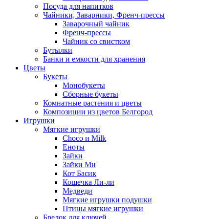
Посуда для напитков
Чайники, Заварники, Френч-прессы
Заварочный чайник
Френч-прессы
Чайник со свистком
Бутылки
Банки и емкости для хранения
Цветы
Букеты
Монобукеты
Сборные букеты
Комнатные растения и цветы
Композиции из цветов Белгород
Игрушки
Мягкие игрушки
Choco и Milk
Еноты
Зайки
Зайки Ми
Кот Басик
Кошечка Ли-ли
Медведи
Мягкие игрушки подушки
Птицы мягкие игрушки
Брелок для ключей