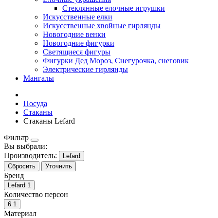
Стеклянные елочные игрушки
Искусственные елки
Искусственные хвойные гирлянды
Новогодние венки
Новогодние фигурки
Светящиеся фигуры
Фигурки Дед Мороз, Снегурочка, снеговик
Электрические гирлянды
Мангалы
Посуда
Стаканы
Стаканы Lefard
Фильтр
Вы выбрали:
Производитель:
Lefard
Сбросить
Уточнить
Бренд
Lefard
1
Количество персон
6
1
Материал