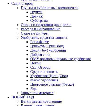
Сад и огород
Грунты и субстратные компоненты
Грунты
Дренаж
Субстраты
Опоры и подставки для цветов
Рассада и Выращивание
Садовые фигуры
Удобрения, средства защиты
Бона-форте
Грин-бум, ГринВолд
Джой (Joy) удобрения
Добрая сила
ОМУ органоминеральные удобрения
Покон
Сад, Огород
Средства защиты
Удобрения Цион (Zion)
Фаско удобрения
Цветочное счастье (Фаско)
Яды
Укрывной материал
НОВЫЙ ГОД
Ветки цветы новогодние
Елочные украшения