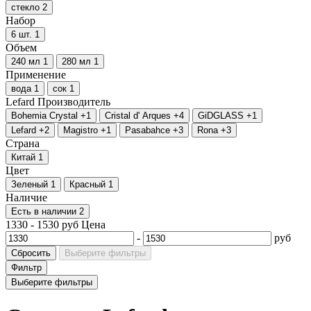
стекло
2
Набор
6 шт.
1
Объем
240 мл
1
280 мл
1
Применение
вода
1
сок
1
Lefard
Производитель
Bohemia Crystal
+1
Cristal d' Arques
+4
GiDGLASS
+1
Lefard
+2
Magistro
+1
Pasabahce
+3
Rona
+3
Страна
Китай
1
Цвет
Зеленый
1
Красный
1
Наличие
Есть в наличии
2
1330
-
1530
руб
Цена
-
руб
Сбросить
Выберите фильтры
Фильтр
Выберите фильтры