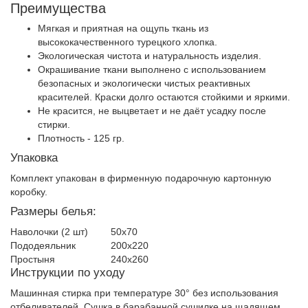
Преимущества
Мягкая и приятная на ощупь ткань из
высококачественного турецкого хлопка.
Экологическая чистота и натуральность изделия.
Окрашивание ткани выполнено с использованием
безопасных и экологически чистых реактивных
красителей. Краски долго остаются стойкими и яркими.
Не красится, не выцветает и не даёт усадку после
стирки.
Плотность - 125 гр.
Упаковка
Комплект упакован в фирменную подарочную картонную
коробку.
Размеры белья:
Наволочки (2 шт)
50х70
Пододеяльник
200х220
Простыня
240х260
Инструкции по уходу
Машинная стирка при температуре 30° без использования
отбеливателей. Сушка в барабанной сушилке на щадящем