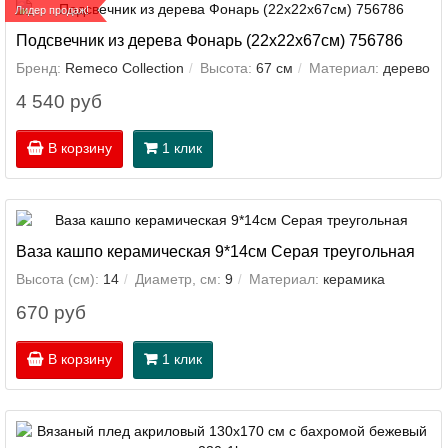
Лидер продаж!
Подсвечник из дерева Фонарь (22х22х67см) 756786
Бренд:
Remeco Collection
Высота:
67 см
Материал:
дерево
4 540 руб
В корзину
1 клик
Ваза кашпо керамическая 9*14см Серая треугольная
Высота (см):
14
Диаметр, см:
9
Материал:
керамика
670 руб
В корзину
1 клик