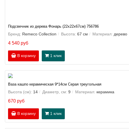
Подсвечник из дерева Фонарь (22х22х67см) 756786
Бренд:
Remeco Collection
Высота:
67 см
Материал:
дерево
4 540 руб
В корзину
1 клик
Ваза кашпо керамическая 9*14см Серая треугольная
Высота (см):
14
Диаметр, см:
9
Материал:
керамика
670 руб
В корзину
1 клик