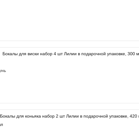
унь
мл