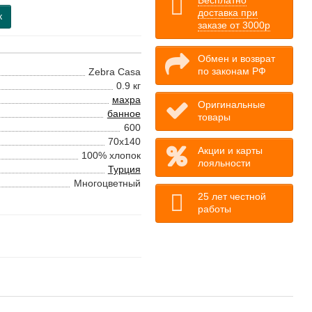
Бесплатно
доставка при
к
заказе от 3000р
Обмен и возврат
по законам РФ
Zebra Casa
0.9 кг
махра
Оригинальные
банное
товары
600
70х140
Акции и карты
100% хлопок
лояльности
Турция
Многоцветный
25 лет честной
работы