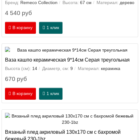
Бренд:
Remeco Collection
Высота:
67 см
Материал:
дерево
4 540 руб
В корзину
1 клик
Ваза кашпо керамическая 9*14см Серая треугольная
Высота (см):
14
Диаметр, см:
9
Материал:
керамика
670 руб
В корзину
1 клик
Вязаный плед акриловый 130х170 см с бахромой
бежевый 230-1bz