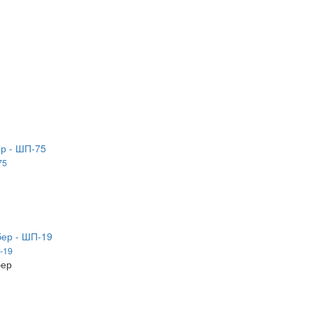
75
-19
бер