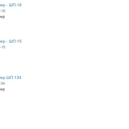
-16
бер
-15
134
бер