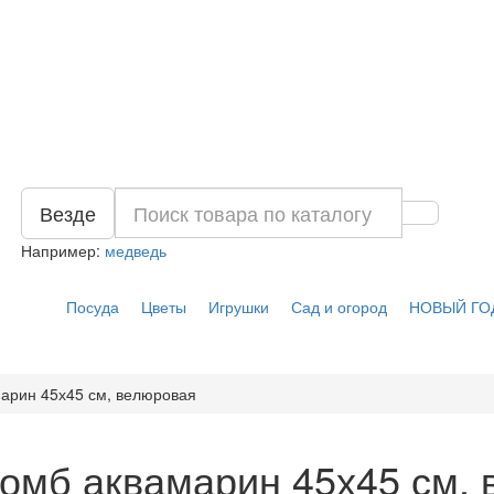
Везде
Например:
медведь
Посуда
Цветы
Игрушки
Сад и огород
НОВЫЙ ГО
арин 45х45 см, велюровая
омб аквамарин 45х45 см,