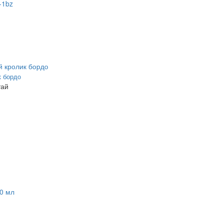
к бордо
тай