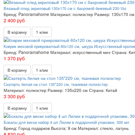
Вязаный плед акриловый 130х170 см с бахромой бежевый 230-1bz
Бренд:
Panoramahome
Материал:
полиэстер
Размер:
130х170 см
2 400 руб
В корзину
1 клик
Коврик меховой прикроватный 60х120 см, шкура Искусственный кроли
Бренд:
Panoramahome
Материал:
искусственный мех
Страна:
Ки
1 370 руб
В корзину
1 клик
Скатерть белая на стол 135*220 см, тканевая полиэстер
Материал:
полиэстер
Размер:
135х220 см
Страна:
Китай
3 300 руб
В корзину
1 клик
Бокалы для виски набор 4 шт Лилии в подарочной упаковке, 300 мл
Бренд:
Город подарков
Высота:
9 см
Материал:
стекло, латунь
8 830 руб