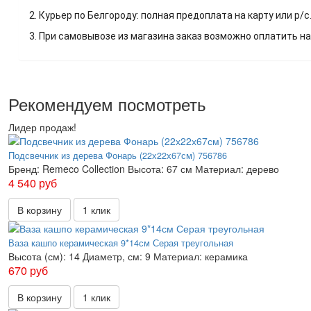
2. Курьер по Белгороду: полная предоплата на карту или р/с
3. При самовывозе из магазина заказ возможно оплатить на
Рекомендуем посмотреть
Лидер продаж!
Подсвечник из дерева Фонарь (22х22х67см) 756786
Бренд:
Remeco Collection
Высота:
67 см
Материал:
дерево
4 540 руб
В корзину
1 клик
Ваза кашпо керамическая 9*14см Серая треугольная
Высота (см):
14
Диаметр, см:
9
Материал:
керамика
670 руб
В корзину
1 клик