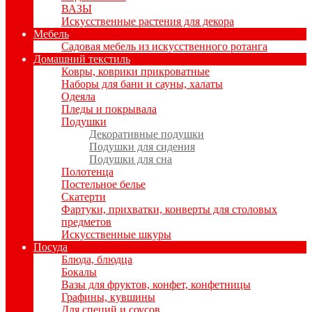
ВАЗЫ
Искусственные растения для декора
Мебель
Садовая мебель из искусственного ротанга
Домашний текстиль
Ковры, коврики прикроватные
Наборы для бани и сауны, халаты
Одеяла
Пледы и покрывала
Подушки
Декоративные подушки
Подушки для сидения
Подушки для сна
Полотенца
Постельное белье
Скатерти
Фартуки, прихватки, конверты для столовых
предметов
Искусственные шкуры
Посуда
Блюда, блюдца
Бокалы
Вазы для фруктов, конфет, конфетницы
Графины, кувшины
Для специй и соусов