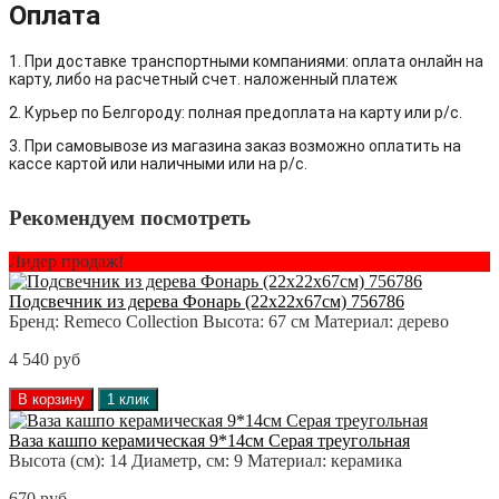
Оплата
1. При доставке транспортными компаниями: оплата онлайн на
карту, либо на расчетный счет. наложенный платеж
2. Курьер по Белгороду: полная предоплата на карту или р/с.
3. При самовывозе из магазина заказ возможно оплатить на
кассе картой или наличными или на р/с.
Рекомендуем посмотреть
Лидер продаж!
Подсвечник из дерева Фонарь (22х22х67см) 756786
Бренд:
Remeco Collection
Высота:
67 см
Материал:
дерево
4 540 руб
В корзину
1 клик
Ваза кашпо керамическая 9*14см Серая треугольная
Высота (см):
14
Диаметр, см:
9
Материал:
керамика
670 руб