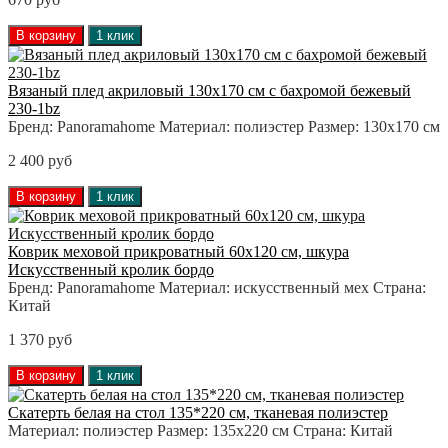
В корзину
1 клик
Вязаный плед акриловый 130х170 см с бахромой бежевый
230-1bz
Бренд:
Panoramahome
Материал:
полиэстер
Размер:
130х170 см
2 400 руб
В корзину
1 клик
Коврик меховой прикроватный 60х120 см, шкура
Искусственный кролик бордо
Бренд:
Panoramahome
Материал:
искусственный мех
Страна:
Китай
1 370 руб
В корзину
1 клик
Скатерть белая на стол 135*220 см, тканевая полиэстер
Материал:
полиэстер
Размер:
135х220 см
Страна:
Китай