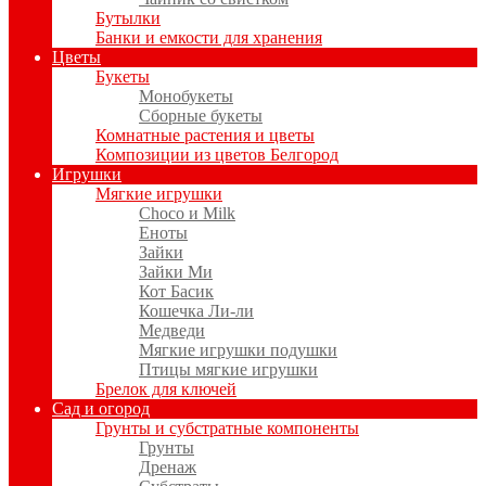
Бутылки
Банки и емкости для хранения
Цветы
Букеты
Монобукеты
Сборные букеты
Комнатные растения и цветы
Композиции из цветов Белгород
Игрушки
Мягкие игрушки
Choco и Milk
Еноты
Зайки
Зайки Ми
Кот Басик
Кошечка Ли-ли
Медведи
Мягкие игрушки подушки
Птицы мягкие игрушки
Брелок для ключей
Сад и огород
Грунты и субстратные компоненты
Грунты
Дренаж