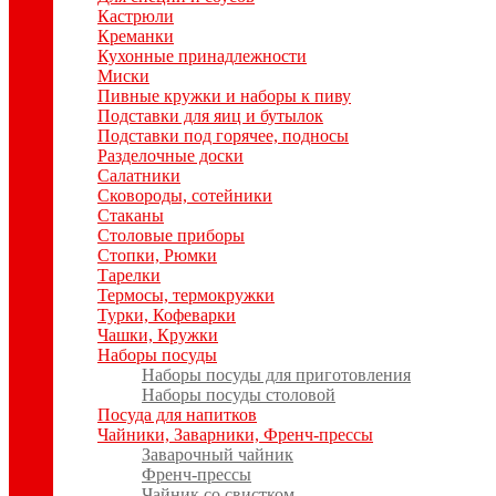
Кастрюли
Креманки
Кухонные принадлежности
Миски
Пивные кружки и наборы к пиву
Подставки для яиц и бутылок
Подставки под горячее, подносы
Разделочные доски
Салатники
Сковороды, сотейники
Стаканы
Столовые приборы
Стопки, Рюмки
Тарелки
Термосы, термокружки
Турки, Кофеварки
Чашки, Кружки
Наборы посуды
Наборы посуды для приготовления
Наборы посуды столовой
Посуда для напитков
Чайники, Заварники, Френч-прессы
Заварочный чайник
Френч-прессы
Чайник со свистком