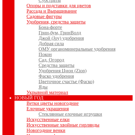
Субстраты
Опоры и подставки для цветов
Рассада и Выращивание
Садовые фигуры
Удобрения, средства защиты
Бона-форте
Грин-бум, ГринВолд
Джой (Joy) удобрения
Добрая сила
ОМУ органоминеральные удобрения
Покон
Сад, Огород
Средства защиты
Удобрения Цион (Zion)
Фаско удобрения
Цветочное счастье (Фаско)
Яды
Укрывной материал
НОВЫЙ ГОД
Ветки цветы новогодние
Елочные украшения
Стеклянные елочные игрушки
Искусственные елки
Искусственные хвойные гирлянды
Новогодние венки