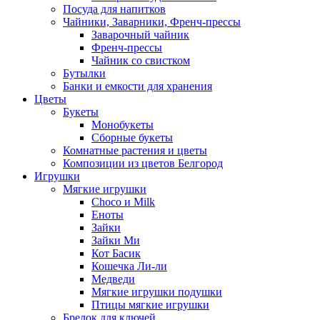
Посуда для напитков
Чайники, Заварники, Френч-прессы
Заварочный чайник
Френч-прессы
Чайник со свистком
Бутылки
Банки и емкости для хранения
Цветы
Букеты
Монобукеты
Сборные букеты
Комнатные растения и цветы
Композиции из цветов Белгород
Игрушки
Мягкие игрушки
Choco и Milk
Еноты
Зайки
Зайки Ми
Кот Басик
Кошечка Ли-ли
Медведи
Мягкие игрушки подушки
Птицы мягкие игрушки
Брелок для ключей