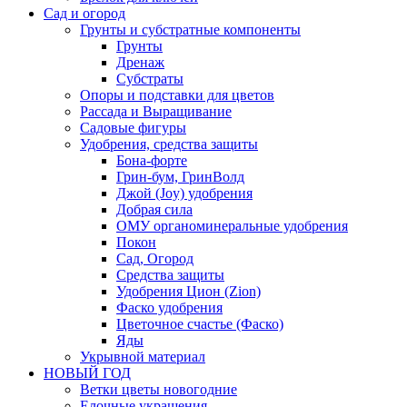
Сад и огород
Грунты и субстратные компоненты
Грунты
Дренаж
Субстраты
Опоры и подставки для цветов
Рассада и Выращивание
Садовые фигуры
Удобрения, средства защиты
Бона-форте
Грин-бум, ГринВолд
Джой (Joy) удобрения
Добрая сила
ОМУ органоминеральные удобрения
Покон
Сад, Огород
Средства защиты
Удобрения Цион (Zion)
Фаско удобрения
Цветочное счастье (Фаско)
Яды
Укрывной материал
НОВЫЙ ГОД
Ветки цветы новогодние
Елочные украшения