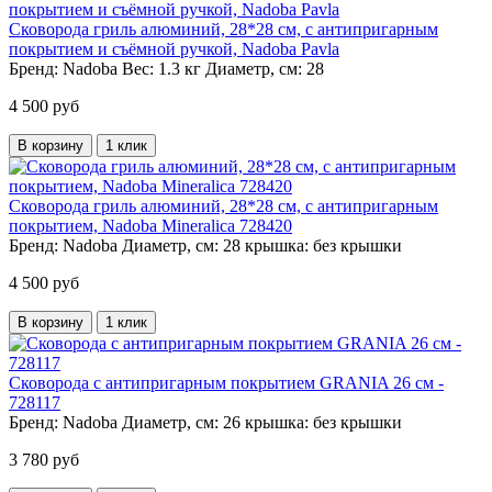
Сковорода гриль алюминий, 28*28 см, с антипригарным
покрытием и съёмной ручкой, Nadoba Pavla
Бренд:
Nadoba
Вес:
1.3 кг
Диаметр, см:
28
4 500 руб
В корзину
1 клик
Сковорода гриль алюминий, 28*28 см, с антипригарным
покрытием, Nadoba Mineralica 728420
Бренд:
Nadoba
Диаметр, см:
28
крышка:
без крышки
4 500 руб
В корзину
1 клик
Сковорода с антипригарным покрытием GRANIA 26 см -
728117
Бренд:
Nadoba
Диаметр, см:
26
крышка:
без крышки
3 780 руб