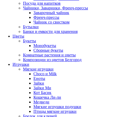
Посуда для напитков
Чайники, Заварники, Френч-прессы
Заварочный чайник
Френч-прессы
Чайник со свистком
Бутылки
Банки и емкости для хранения
Цветы
Букеты
Монобукеты
Сборные букеты
Комнатные растения и цветы
Композиции из цветов Белгород
Игрушки
Мягкие игрушки
Choco и Milk
Еноты
Зайки
Зайки Ми
Кот Басик
Кошечка Ли-ли
Медведи
Мягкие игрушки подушки
Птицы мягкие игрушки
Брелок для ключей