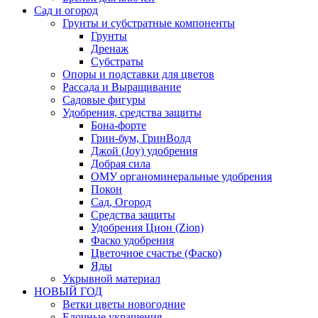
Сад и огород
Грунты и субстратные компоненты
Грунты
Дренаж
Субстраты
Опоры и подставки для цветов
Рассада и Выращивание
Садовые фигуры
Удобрения, средства защиты
Бона-форте
Грин-бум, ГринВолд
Джой (Joy) удобрения
Добрая сила
ОМУ органоминеральные удобрения
Покон
Сад, Огород
Средства защиты
Удобрения Цион (Zion)
Фаско удобрения
Цветочное счастье (Фаско)
Яды
Укрывной материал
НОВЫЙ ГОД
Ветки цветы новогодние
Елочные украшения