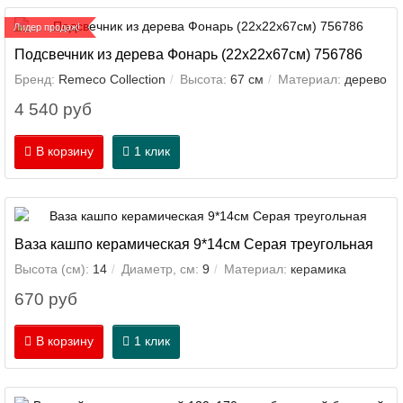
Лидер продаж!
Подсвечник из дерева Фонарь (22х22х67см) 756786
Бренд:
Remeco Collection
Высота:
67 см
Материал:
дерево
4 540 руб
В корзину
1 клик
Ваза кашпо керамическая 9*14см Серая треугольная
Высота (см):
14
Диаметр, см:
9
Материал:
керамика
670 руб
В корзину
1 клик