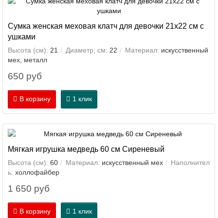
Сумка женская меховая клатч для девочки 21х22 см с
ушками
Высота (см):
21
Диаметр, см:
22
Материал:
искусственный
мех, металл
650 руб
В корзину
1 клик
Мягкая игрушка медведь 60 см Сиреневый
Высота (см):
60
Материал:
искусственный мех
Наполнител
ь:
холлофайбер
1 650 руб
В корзину
1 клик