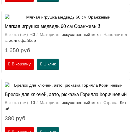
Мягкая игрушка медведь 60 см Оранжевый
Высота (см):
60
Материал:
искусственный мех
Наполнител
ь:
холлофайбер
1 650 руб
В корзину
1 клик
Брелок для ключей, авто, рюказка Горилла Коричневый
Высота (см):
10
Материал:
искусственный мех
Страна:
Кит
ай
380 руб