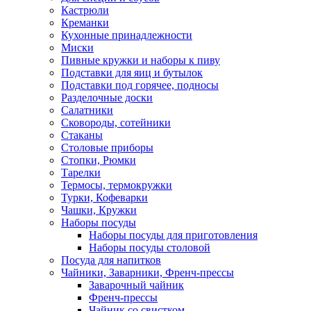
Кастрюли
Креманки
Кухонные принадлежности
Миски
Пивные кружки и наборы к пиву
Подставки для яиц и бутылок
Подставки под горячее, подносы
Разделочные доски
Салатники
Сковороды, сотейники
Стаканы
Столовые приборы
Стопки, Рюмки
Тарелки
Термосы, термокружки
Турки, Кофеварки
Чашки, Кружки
Наборы посуды
Наборы посуды для приготовления
Наборы посуды столовой
Посуда для напитков
Чайники, Заварники, Френч-прессы
Заварочный чайник
Френч-прессы
Чайник со свистком