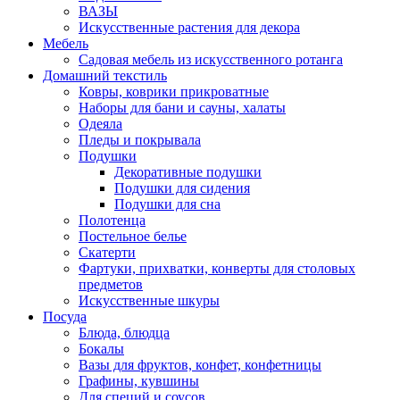
ВАЗЫ
Искусственные растения для декора
Мебель
Садовая мебель из искусственного ротанга
Домашний текстиль
Ковры, коврики прикроватные
Наборы для бани и сауны, халаты
Одеяла
Пледы и покрывала
Подушки
Декоративные подушки
Подушки для сидения
Подушки для сна
Полотенца
Постельное белье
Скатерти
Фартуки, прихватки, конверты для столовых
предметов
Искусственные шкуры
Посуда
Блюда, блюдца
Бокалы
Вазы для фруктов, конфет, конфетницы
Графины, кувшины
Для специй и соусов