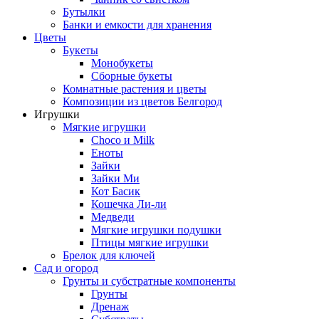
Бутылки
Банки и емкости для хранения
Цветы
Букеты
Монобукеты
Сборные букеты
Комнатные растения и цветы
Композиции из цветов Белгород
Игрушки
Мягкие игрушки
Choco и Milk
Еноты
Зайки
Зайки Ми
Кот Басик
Кошечка Ли-ли
Медведи
Мягкие игрушки подушки
Птицы мягкие игрушки
Брелок для ключей
Сад и огород
Грунты и субстратные компоненты
Грунты
Дренаж