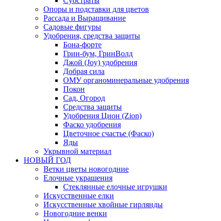
Субстраты
Опоры и подставки для цветов
Рассада и Выращивание
Садовые фигуры
Удобрения, средства защиты
Бона-форте
Грин-бум, ГринВолд
Джой (Joy) удобрения
Добрая сила
ОМУ органоминеральные удобрения
Покон
Сад, Огород
Средства защиты
Удобрения Цион (Zion)
Фаско удобрения
Цветочное счастье (Фаско)
Яды
Укрывной материал
НОВЫЙ ГОД
Ветки цветы новогодние
Елочные украшения
Стеклянные елочные игрушки
Искусственные елки
Искусственные хвойные гирлянды
Новогодние венки