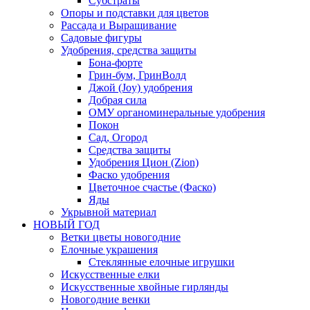
Субстраты
Опоры и подставки для цветов
Рассада и Выращивание
Садовые фигуры
Удобрения, средства защиты
Бона-форте
Грин-бум, ГринВолд
Джой (Joy) удобрения
Добрая сила
ОМУ органоминеральные удобрения
Покон
Сад, Огород
Средства защиты
Удобрения Цион (Zion)
Фаско удобрения
Цветочное счастье (Фаско)
Яды
Укрывной материал
НОВЫЙ ГОД
Ветки цветы новогодние
Елочные украшения
Стеклянные елочные игрушки
Искусственные елки
Искусственные хвойные гирлянды
Новогодние венки