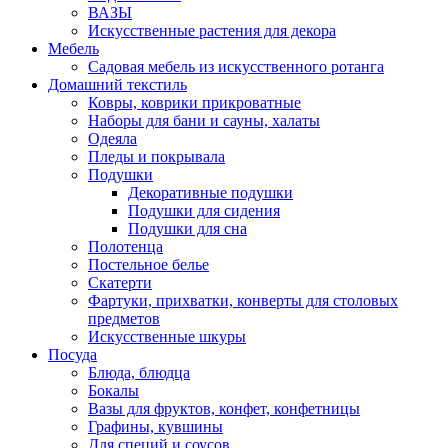
ВАЗЫ
Искусственные растения для декора
Мебель
Садовая мебель из искусственного ротанга
Домашний текстиль
Ковры, коврики прикроватные
Наборы для бани и сауны, халаты
Одеяла
Пледы и покрывала
Подушки
Декоративные подушки
Подушки для сидения
Подушки для сна
Полотенца
Постельное белье
Скатерти
Фартуки, прихватки, конверты для столовых
предметов
Искусственные шкуры
Посуда
Блюда, блюдца
Бокалы
Вазы для фруктов, конфет, конфетницы
Графины, кувшины
Для специй и соусов