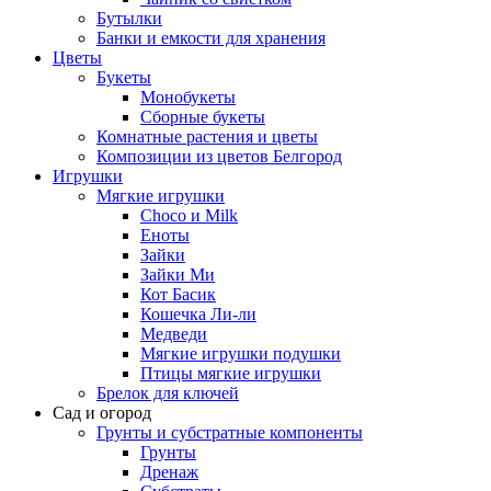
Бутылки
Банки и емкости для хранения
Цветы
Букеты
Монобукеты
Сборные букеты
Комнатные растения и цветы
Композиции из цветов Белгород
Игрушки
Мягкие игрушки
Choco и Milk
Еноты
Зайки
Зайки Ми
Кот Басик
Кошечка Ли-ли
Медведи
Мягкие игрушки подушки
Птицы мягкие игрушки
Брелок для ключей
Сад и огород
Грунты и субстратные компоненты
Грунты
Дренаж