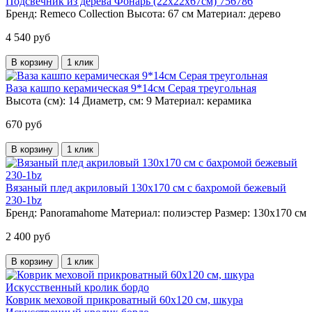
Подсвечник из дерева Фонарь (22х22х67см) 756786
Бренд:
Remeco Collection
Высота:
67 см
Материал:
дерево
4 540 руб
В корзину
1 клик
Ваза кашпо керамическая 9*14см Серая треугольная
Высота (см):
14
Диаметр, см:
9
Материал:
керамика
670 руб
В корзину
1 клик
Вязаный плед акриловый 130х170 см с бахромой бежевый
230-1bz
Бренд:
Panoramahome
Материал:
полиэстер
Размер:
130х170 см
2 400 руб
В корзину
1 клик
Коврик меховой прикроватный 60х120 см, шкура