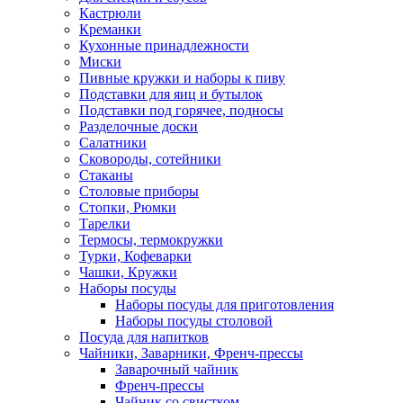
Кастрюли
Креманки
Кухонные принадлежности
Миски
Пивные кружки и наборы к пиву
Подставки для яиц и бутылок
Подставки под горячее, подносы
Разделочные доски
Салатники
Сковороды, сотейники
Стаканы
Столовые приборы
Стопки, Рюмки
Тарелки
Термосы, термокружки
Турки, Кофеварки
Чашки, Кружки
Наборы посуды
Наборы посуды для приготовления
Наборы посуды столовой
Посуда для напитков
Чайники, Заварники, Френч-прессы
Заварочный чайник
Френч-прессы
Чайник со свистком