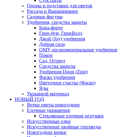
Субстраты
Опоры и подставки для цветов
Рассада и Выращивание
Садовые фигуры
Удобрения, средства защиты
Бона-форте
Грин-бум, ГринВолд
Джой (Joy) удобрения
Добрая сила
ОМУ органоминеральные удобрения
Покон
Сад, Огород
Средства защиты
Удобрения Цион (Zion)
Фаско удобрения
Цветочное счастье (Фаско)
Яды
Укрывной материал
НОВЫЙ ГОД
Ветки цветы новогодние
Елочные украшения
Стеклянные елочные игрушки
Искусственные елки
Искусственные хвойные гирлянды
Новогодние венки