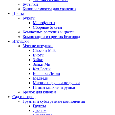
Бутылки
Банки и емкости для хранения
Цветы
Букеты
Монобукеты
Сборные букеты
Комнатные растения и цветы
Композиции из цветов Белгород
Игрушки
Мягкие игрушки
Choco и Milk
Еноты
Зайки
Зайки Ми
Кот Басик
Кошечка Ли-ли
Медведи
Мягкие игрушки подушки
Птицы мягкие игрушки
Брелок для ключей
Сад и огород
Грунты и субстратные компоненты
Грунты
Дренаж