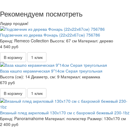
Рекомендуем посмотреть
Лидер продаж!
Подсвечник из дерева Фонарь (22х22х67см) 756786
Бренд:
Remeco Collection
Высота:
67 см
Материал:
дерево
4 540 руб
В корзину
1 клик
Ваза кашпо керамическая 9*14см Серая треугольная
Высота (см):
14
Диаметр, см:
9
Материал:
керамика
670 руб
В корзину
1 клик
Вязаный плед акриловый 130х170 см с бахромой бежевый 230-1bz
Бренд:
Panoramahome
Материал:
полиэстер
Размер:
130х170 см
2 400 руб