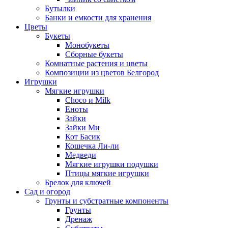
Бутылки
Банки и емкости для хранения
Цветы
Букеты
Монобукеты
Сборные букеты
Комнатные растения и цветы
Композиции из цветов Белгород
Игрушки
Мягкие игрушки
Choco и Milk
Еноты
Зайки
Зайки Ми
Кот Басик
Кошечка Ли-ли
Медведи
Мягкие игрушки подушки
Птицы мягкие игрушки
Брелок для ключей
Сад и огород
Грунты и субстратные компоненты
Грунты
Дренаж