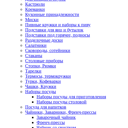
Кастрюли
Креманки
Кухонные принадлежности
Миски
Пивные кружки и наборы к пиву
Подставки для яиц и бутылок
Подставки под горячее, подносы
Разделочные доски
Салатники
Сковороды, сотейники
Стаканы
Столовые приборы
Стопки, Рюмки
Тарелки
Термосы, термокружки
Турки, Кофеварки
Чашки, Кружки
Наборы посуды
Наборы посуды для приготовления
Наборы посуды столовой
Посуда для напитков
Чайники, Заварники, Френч-прессы
Заварочный чайник
Френч-прессы
Чайник со свистком