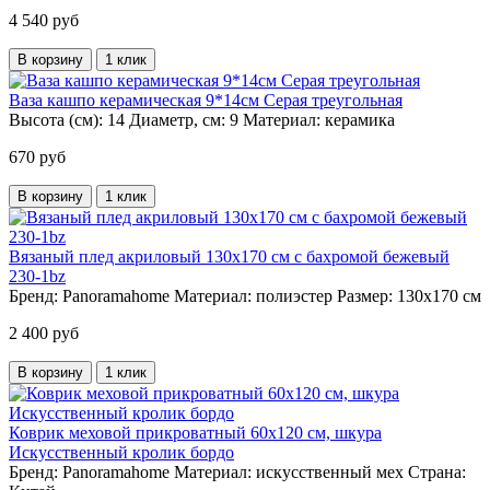
4 540 руб
В корзину
1 клик
Ваза кашпо керамическая 9*14см Серая треугольная
Высота (см):
14
Диаметр, см:
9
Материал:
керамика
670 руб
В корзину
1 клик
Вязаный плед акриловый 130х170 см с бахромой бежевый
230-1bz
Бренд:
Panoramahome
Материал:
полиэстер
Размер:
130х170 см
2 400 руб
В корзину
1 клик
Коврик меховой прикроватный 60х120 см, шкура
Искусственный кролик бордо
Бренд:
Panoramahome
Материал:
искусственный мех
Страна: