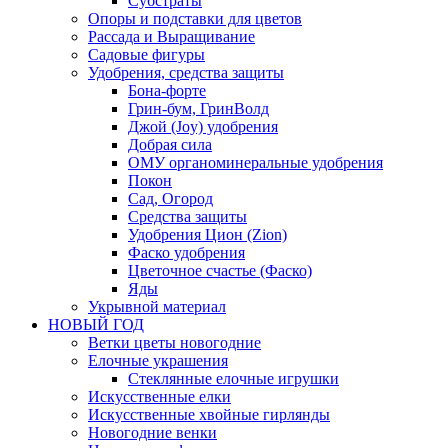
Субстраты
Опоры и подставки для цветов
Рассада и Выращивание
Садовые фигуры
Удобрения, средства защиты
Бона-форте
Грин-бум, ГринВолд
Джой (Joy) удобрения
Добрая сила
ОМУ органоминеральные удобрения
Покон
Сад, Огород
Средства защиты
Удобрения Цион (Zion)
Фаско удобрения
Цветочное счастье (Фаско)
Яды
Укрывной материал
НОВЫЙ ГОД
Ветки цветы новогодние
Елочные украшения
Стеклянные елочные игрушки
Искусственные елки
Искусственные хвойные гирлянды
Новогодние венки