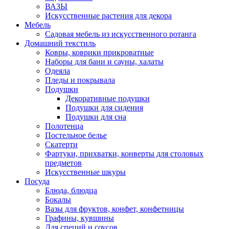
ВАЗЫ
Искусственные растения для декора
Мебель
Садовая мебель из искусственного ротанга
Домашний текстиль
Ковры, коврики прикроватные
Наборы для бани и сауны, халаты
Одеяла
Пледы и покрывала
Подушки
Декоративные подушки
Подушки для сидения
Подушки для сна
Полотенца
Постельное белье
Скатерти
Фартуки, прихватки, конверты для столовых
предметов
Искусственные шкуры
Посуда
Блюда, блюдца
Бокалы
Вазы для фруктов, конфет, конфетницы
Графины, кувшины
Для специй и соусов