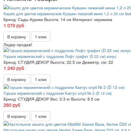
Кашпо для цветов керамическое Кувшин лежачий мини 1,2 л 20 см бе
Бренд:
Сады Аурики
Высота:
14 см
Материал:
керамика
1 070 руб
В корзину
1 клик
Лидер продаж!
Горшок керамический с поддоном Лофт графит (D 22 см) конус
Бренд:
СТУДИЯ-ДЕКОР
Высота:
22.5 см
Диаметр, см:
22
1 240 руб
В корзину
1 клик
Горшок керамический с поддоном Кактус клуб № 2 (D 12 см)
Бренд:
СТУДИЯ-ДЕКОР
Вес:
0.3 кг
Высота:
8.5 см
280 руб
В корзину
1 клик
Настольное кашпо для цветов Idealist Ханни Ваза, белое D22 см, 6.9 л