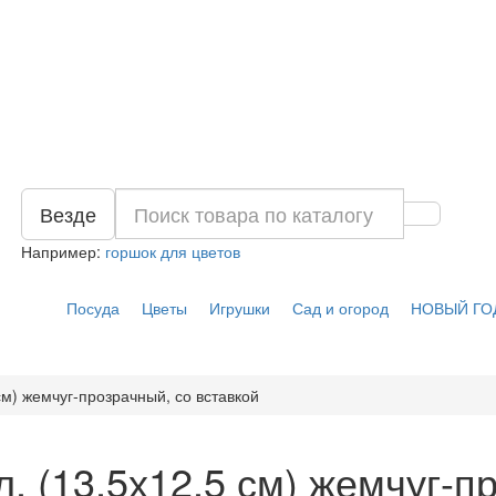
Везде
Например:
горшок для цветов
Посуда
Цветы
Игрушки
Сад и огород
НОВЫЙ ГО
 см) жемчуг-прозрачный, со вставкой
л. (13,5х12,5 см) жемчуг-п