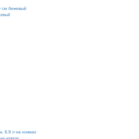
жевый
 на ножках