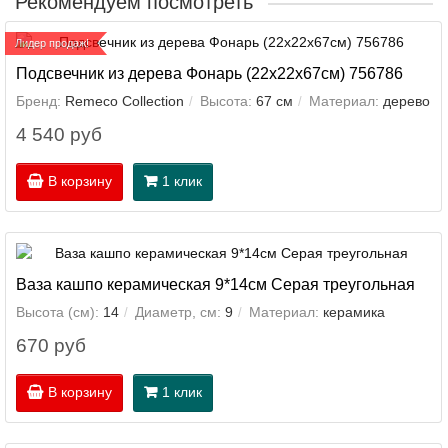
Рекомендуем посмотреть
Лидер продаж!
Подсвечник из дерева Фонарь (22х22х67см) 756786
Бренд:
Remeco Collection
Высота:
67 см
Материал:
дерево
4 540 руб
В корзину
1 клик
Ваза кашпо керамическая 9*14см Серая треугольная
Высота (см):
14
Диаметр, см:
9
Материал:
керамика
670 руб
В корзину
1 клик