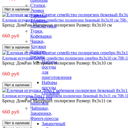
приборы
Стопки,
Нет в наличии
Рюмки
Тарелки
Елочная игрушка Святое семейство полирезин бежевый 8х3х10 см 708-
Термосы,
Бренд:
ДомРан
Материал:
полирезин
Размер:
8х3х10 см
термокружки
Турки,
660 руб
Кофеварки
Чашки,
Кружки
Нет в наличии
Наборы
посуды
Елочная игрушка Святое семейство полирезин серебро 8х3х10 см 708-1
Наборы
Бренд:
ДомРан
Материал:
полирезин
Размер:
8х3х10 см
посуды
для
660 руб
приготовления
Наборы
Нет в наличии
посуды
столовой
Елочная игрушка Дева с ребенком полирезин бежевый 8х3х11 см 708-1
Посуда для
Бренд:
ДомРан
Материал:
полирезин
Размер:
8х3х11 см
напитков
Чайники,
660 руб
Заварники,
Френч-прессы
Нет в наличии
Заварочный