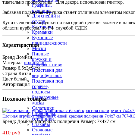
тщательно проработаны. Для декора использован глиттер.
Графины,
кувшины
Забавная подвесная игрушка станет отличным элементом нового
Для специй и
соусов
Купить елочные игрушки по выгодной цене вы можете в нашем и
Кастрюли
области курьером, по РФ службой СДЕК.
Креманки
Кухонные
принадлежности
Характеристики
Миски
Пивные
Бренд
ДомРан
кружки и
Материал
полирезин
наборы к пиву
Размер
6.5х3х9 см
Подставки для
Страна
Китай
яиц и бутылок
Цвет
белый
Подставки под
Авторизация
горячее,
подносы
Разделочные
Похожие товары
доски
Салатники
Сковороды,
Елочная игрушка Машинка с ёлкой красная полирезин 7х4х7 см 707-81
сотейники
Бренд:
ДомРан
Материал:
полирезин
Размер:
7х4х7 см
Стаканы
Столовые
410 руб