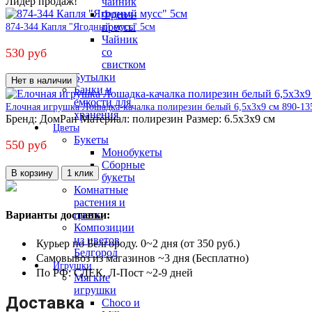
Лидер продаж!
чайник
Френч-
прессы
874-344 Капля "Ягодный мусс" 5см
Чайник
530 руб
со
свистком
Бутылки
Нет в наличии
Банки и
емкости для
Елочная игрушка Лошадка-качалка полирезин белый 6,5х3х9 см 890-13
хранения
Бренд:
ДомРан
Материал:
полирезин
Размер:
6.5х3х9 см
Цветы
Букеты
550 руб
Монобукеты
Сборные
В корзину
1 клик
букеты
Комнатные
растения и
Варианты доставки:
цветы
Композиции
из цветов
Курьер по Белгороду. 0~2 дня (от 350 руб.)
Белгород
Самовывоз из магазинов ~3 дня (Бесплатно)
Игрушки
По РФ: СДЕК, Л-Пост ~2-9 дней
Мягкие
игрушки
Доставка
Choco и