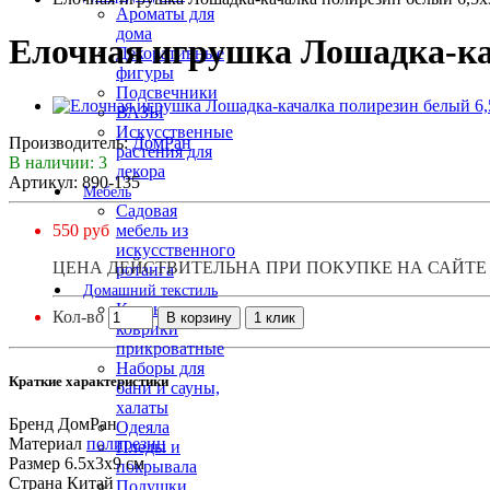
Ароматы для
дома
Елочная игрушка Лошадка-кач
Декоративные
фигуры
Подсвечники
ВАЗЫ
Искусственные
Производитель:
ДомРан
растения для
В наличии: 3
декора
Артикул: 890-135
Мебель
Садовая
550 руб
мебель из
искусственного
ЦЕНА ДЕЙСТВИТЕЛЬНА ПРИ ПОКУПКЕ НА САЙТЕ
ротанга
Домашний текстиль
Ковры,
Кол-во
В корзину
1 клик
коврики
прикроватные
Наборы для
Краткие характеристики
бани и сауны,
халаты
Бренд
ДомРан
Одеяла
Материал
полирезин
Пледы и
Размер
6.5х3х9 см
покрывала
Страна
Китай
Подушки