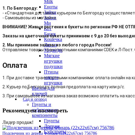
Milk
Еноты
1. По Белгороду:
Зайки
- «Стандартная доставка» курьером по Белгороду осуществляет
Зайки
- Самовывозы из магазина.
Ми
ВНИМАНИЕ! Живые растения и букеты по регионам РФ НЕ ОТ
Кот
Басик
Заказы на цветочные букеты принимаем с 9 до 20 без выход
Кошечка
Ли-ли
2. Мы принимаем заказы из любого города России!
Отправляем товары транспортными компаниями CDEK и Л-Пост. С
Медведи
Мягкие
игрушки
Оплата
подушки
Птицы
мягкие
1. При доставке транспортными компаниями: оплата онлайн на к
игрушки
2. Курьер по Белгороду: полная предоплата на карту или р/с.
Брелок для
ключей
3. При самовывозе из магазина заказ возможно оплатить на касс
Сад и огород
Грунты и
субстратные
Рекомендуем посмотреть
компоненты
Грунты
Лидер продаж!
Дренаж
Субстраты
Подсвечник из дерева Фонарь (22х22х67см) 756786