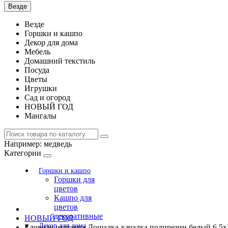
Везде
Везде
Горшки и кашпо
Декор для дома
Мебель
Домашний текстиль
Посуда
Цветы
Игрушки
Сад и огород
НОВЫЙ ГОД
Мангалы
Например:
медведь
Категории
Горшки и кашпо
Горшки для
цветов
Кашпо для
цветов
декоративные
НОВЫЙ ГОД
Декор для дома
Елочная игрушка Лошадка-качалка полирезин белый 6,5х