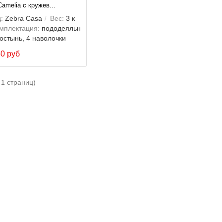
amelia с кружев...
:
Zebra Casa
Вес:
3 к
мплектация:
пододеяльн
ростынь, 4 наволочки
50 руб
 1 страниц)