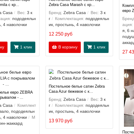
ila с кр...
Zebra Casa Marash с кр...
Компл
евро Z
a Casa
Вес:
3 к
Бренд:
Zebra Casa
Вес:
3 к
ация:
пододеяльн
г
Комплектация:
пододеяльн
Бренд
ь, 4 наволочки
ик, простынь, 4 наволочки
ация:
я, 6 
12 250 руб
поду
аккар
ну
1 клик
В корзину
1 клик
27 4
Постельное белье сатин Zebra
Casa Azur бежевое с к...
белье евро ZEBRA
рывалом - ...
Бренд:
Zebra Casa
Вес:
3 к
a Casa
Комплект
г
Комплектация:
пододеяльн
вало, пододеяльн
ик, простынь, 4 наволочки
ь, 4 наволочки
М
13 970 руб
тин-жаккард
Посте