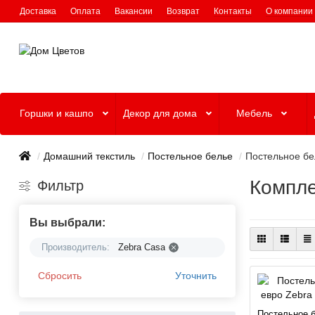
Доставка
Оплата
Вакансии
Возврат
Контакты
О компании
Горшки и кашпо
Декор для дома
Мебель
Домашний текстиль
Постельное белье
Постельное бе
Компле
Фильтр
Вы выбрали:
Производитель:
Zebra Casa
Сбросить
Уточнить
Постельное б