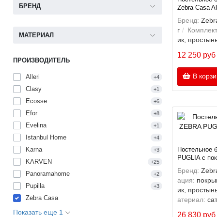
БРЕНД
Zebra Casa Alm
Бренд:
Zebr
г
Комплект
МАТЕРИАЛ
ик, простын
12 250 руб
ПРОИЗВОДИТЕЛЬ
В корзи
Alleri
+4
Clasy
+1
Ecosse
+6
Efor
+8
Evelina
+1
Istanbul Home
+4
Karna
Постельное 
+3
PUGLIA с пок
KARVEN
+25
Бренд:
Zebr
Panoramahome
+2
ация:
покры
Pupilla
+3
ик, простын
Zebra Casa
атериал:
са
Показать еще 1
26 830 руб