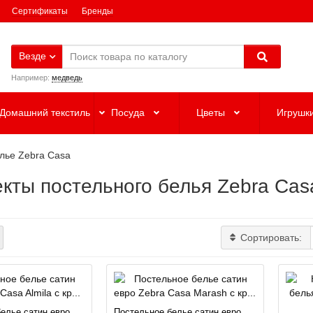
Сертификаты
Бренды
Везде
Например:
медведь
Домашний текстиль
Посуда
Цветы
Игрушк
лье Zebra Casa
кты постельного белья Zebra Cas
Сортировать:
елье сатин евро
Постельное белье сатин евро