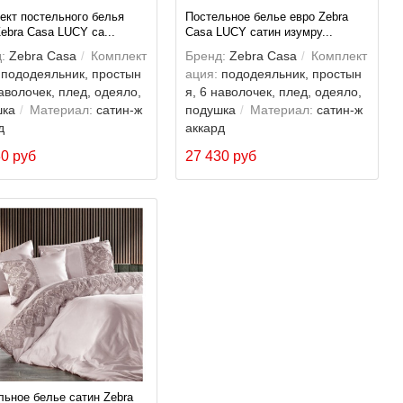
ект постельного белья
Постельное белье евро Zebra
ebra Casa LUCY са...
Casa LUCY сатин изумру...
:
Zebra Casa
Комплект
Бренд:
Zebra Casa
Комплект
пододеяльник, простын
ация:
пододеяльник, простын
наволочек, плед, одеяло,
я, 6 наволочек, плед, одеяло,
шка
Материал:
сатин-ж
подушка
Материал:
сатин-ж
д
аккард
30 руб
27 430 руб
льное белье сатин Zebra