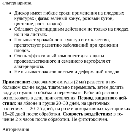
альтернариоза.
Дискор имеет гибкие сроки применения на плодовых
культурах ( фазы: зелёный конус, розовый бутон,
цветение, рост плодов).
Обладает фунгицидным действием не только на плодах,
но и на листьях.
Повышает урожайность культур и их качество,
препятствует развитию заболеваний при хранении
плодов.
Очень эффективный компонент для защиты
продовольственного и семенного картофеля от
альтернариоза.
Не вызывает ожогов листьев и деформаций плодов.
Применение:
содержимое ампулы (2 мл) развести в не­
большом кол-ве воды, тщательно перемешать, затем до­лить
воду до нужного объёма и перемешать. Рабочий раствор
использовать в день приготовления.
Период защитного дей­
ствия:
на яблоне и груше 20–30 дней, на цветочных
растениях — 20–25 дней, на розе и декоративных кустарниках
15–20 дней пос­ле обработки.
Скорость воз­дей­­ствия:
в те­
чение 2-х часов после обработки. Не фитотокси­чен.
Авторизация