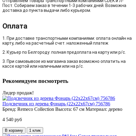
Отправляем товары транспортными компаниями CDEK и Л-
Пост. Собираем заказ в течении 1-3 рабочих дней. Возможна
доставка до пункта выдачи либо курьером.
Оплата
1. При доставке транспортными компаниями: оплата онлайн на
карту, либо на расчетный счет. наложенный платеж
2. Курьер по Белгороду: полная предоплата на карту или р/с.
3. При самовывозе из магазина заказ возможно оплатить на
кассе картой или наличными или на р/с.
Рекомендуем посмотреть
Лидер продаж!
Подсвечник из дерева Фонарь (22х22х67см) 756786
Бренд:
Remeco Collection
Высота:
67 см
Материал:
дерево
4 540 руб
В корзину
1 клик