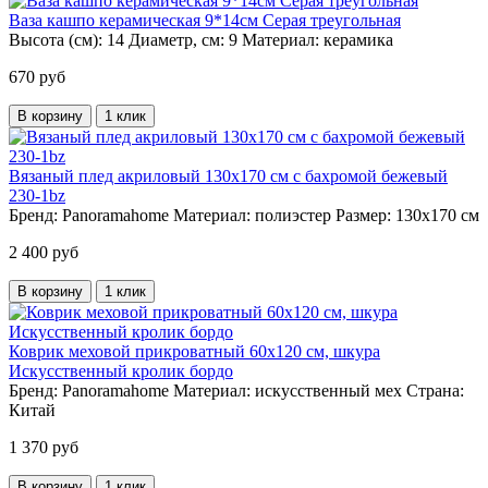
Ваза кашпо керамическая 9*14см Серая треугольная
Высота (см):
14
Диаметр, см:
9
Материал:
керамика
670 руб
В корзину
1 клик
Вязаный плед акриловый 130х170 см с бахромой бежевый
230-1bz
Бренд:
Panoramahome
Материал:
полиэстер
Размер:
130х170 см
2 400 руб
В корзину
1 клик
Коврик меховой прикроватный 60х120 см, шкура
Искусственный кролик бордо
Бренд:
Panoramahome
Материал:
искусственный мех
Страна:
Китай
1 370 руб
В корзину
1 клик