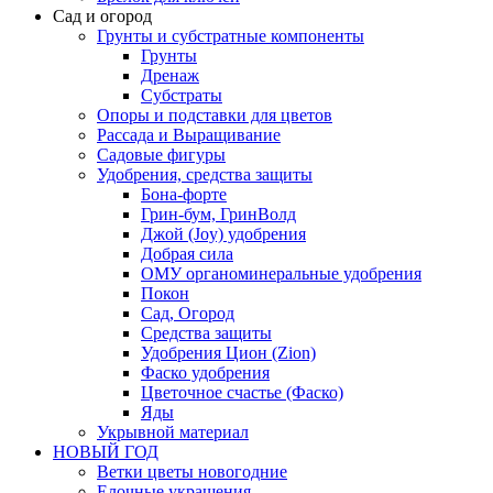
Сад и огород
Грунты и субстратные компоненты
Грунты
Дренаж
Субстраты
Опоры и подставки для цветов
Рассада и Выращивание
Садовые фигуры
Удобрения, средства защиты
Бона-форте
Грин-бум, ГринВолд
Джой (Joy) удобрения
Добрая сила
ОМУ органоминеральные удобрения
Покон
Сад, Огород
Средства защиты
Удобрения Цион (Zion)
Фаско удобрения
Цветочное счастье (Фаско)
Яды
Укрывной материал
НОВЫЙ ГОД
Ветки цветы новогодние
Елочные украшения