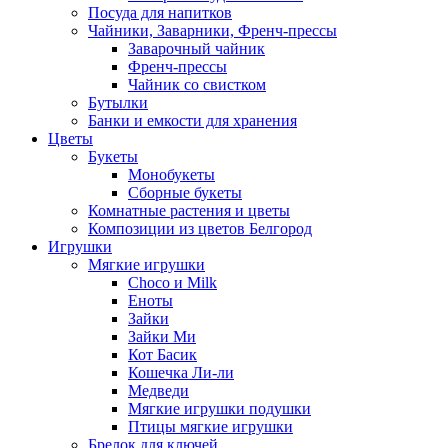
Посуда для напитков
Чайники, Заварники, Френч-прессы
Заварочный чайник
Френч-прессы
Чайник со свистком
Бутылки
Банки и емкости для хранения
Цветы
Букеты
Монобукеты
Сборные букеты
Комнатные растения и цветы
Композиции из цветов Белгород
Игрушки
Мягкие игрушки
Choco и Milk
Еноты
Зайки
Зайки Ми
Кот Басик
Кошечка Ли-ли
Медведи
Мягкие игрушки подушки
Птицы мягкие игрушки
Брелок для ключей