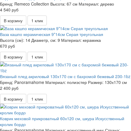
Бренд:
Remeco Collection
Высота:
67 см
Материал:
дерево
4 540 руб
В корзину
1 клик
Ваза кашпо керамическая 9*14см Серая треугольная
Высота (см):
14
Диаметр, см:
9
Материал:
керамика
670 руб
В корзину
1 клик
Вязаный плед акриловый 130х170 см с бахромой бежевый 230-1bz
Бренд:
Panoramahome
Материал:
полиэстер
Размер:
130х170 см
2 400 руб
В корзину
1 клик
Коврик меховой прикроватный 60х120 см, шкура Искусственный
кролик бордо
Бренд:
Panoramahome
Материал:
искусственный мех
Страна: