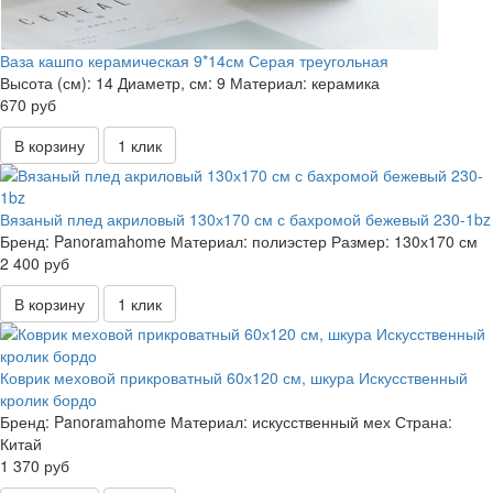
Ваза кашпо керамическая 9*14см Серая треугольная
Высота (см):
14
Диаметр, см:
9
Материал:
керамика
670 руб
В корзину
1 клик
Вязаный плед акриловый 130х170 см с бахромой бежевый 230-1bz
Бренд:
Panoramahome
Материал:
полиэстер
Размер:
130х170 см
2 400 руб
В корзину
1 клик
Коврик меховой прикроватный 60х120 см, шкура Искусственный
кролик бордо
Бренд:
Panoramahome
Материал:
искусственный мех
Страна:
Китай
1 370 руб