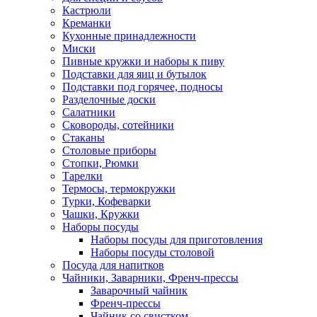
Кастрюли
Креманки
Кухонные принадлежности
Миски
Пивные кружки и наборы к пиву
Подставки для яиц и бутылок
Подставки под горячее, подносы
Разделочные доски
Салатники
Сковороды, сотейники
Стаканы
Столовые приборы
Стопки, Рюмки
Тарелки
Термосы, термокружки
Турки, Кофеварки
Чашки, Кружки
Наборы посуды
Наборы посуды для приготовления
Наборы посуды столовой
Посуда для напитков
Чайники, Заварники, Френч-прессы
Заварочный чайник
Френч-прессы
Чайник со свистком