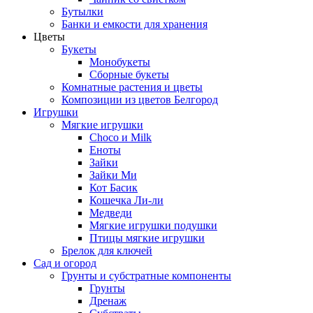
Бутылки
Банки и емкости для хранения
Цветы
Букеты
Монобукеты
Сборные букеты
Комнатные растения и цветы
Композиции из цветов Белгород
Игрушки
Мягкие игрушки
Choco и Milk
Еноты
Зайки
Зайки Ми
Кот Басик
Кошечка Ли-ли
Медведи
Мягкие игрушки подушки
Птицы мягкие игрушки
Брелок для ключей
Сад и огород
Грунты и субстратные компоненты
Грунты
Дренаж