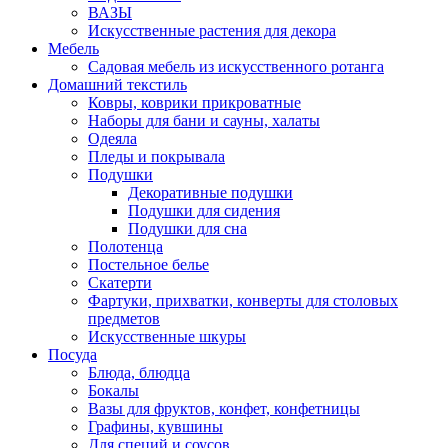
ВАЗЫ
Искусственные растения для декора
Мебель
Садовая мебель из искусственного ротанга
Домашний текстиль
Ковры, коврики прикроватные
Наборы для бани и сауны, халаты
Одеяла
Пледы и покрывала
Подушки
Декоративные подушки
Подушки для сидения
Подушки для сна
Полотенца
Постельное белье
Скатерти
Фартуки, прихватки, конверты для столовых
предметов
Искусственные шкуры
Посуда
Блюда, блюдца
Бокалы
Вазы для фруктов, конфет, конфетницы
Графины, кувшины
Для специй и соусов