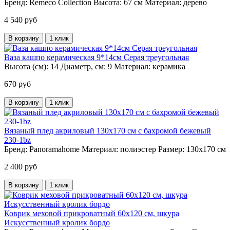
Бренд:
Remeco Collection
Высота:
67 см
Материал:
дерево
4 540 руб
В корзину
1 клик
Ваза кашпо керамическая 9*14см Серая треугольная
Высота (см):
14
Диаметр, см:
9
Материал:
керамика
670 руб
В корзину
1 клик
Вязаный плед акриловый 130х170 см с бахромой бежевый
230-1bz
Бренд:
Panoramahome
Материал:
полиэстер
Размер:
130х170 см
2 400 руб
В корзину
1 клик
Коврик меховой прикроватный 60х120 см, шкура
Искусственный кролик бордо