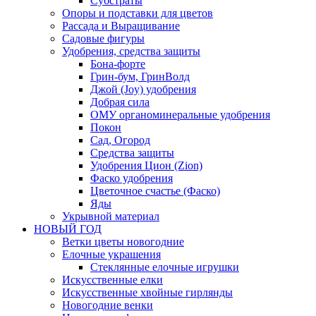
Субстраты
Опоры и подставки для цветов
Рассада и Выращивание
Садовые фигуры
Удобрения, средства защиты
Бона-форте
Грин-бум, ГринВолд
Джой (Joy) удобрения
Добрая сила
ОМУ органоминеральные удобрения
Покон
Сад, Огород
Средства защиты
Удобрения Цион (Zion)
Фаско удобрения
Цветочное счастье (Фаско)
Яды
Укрывной материал
НОВЫЙ ГОД
Ветки цветы новогодние
Елочные украшения
Стеклянные елочные игрушки
Искусственные елки
Искусственные хвойные гирлянды
Новогодние венки