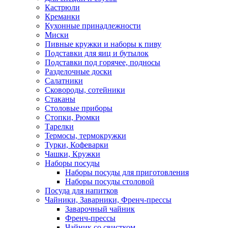
Кастрюли
Креманки
Кухонные принадлежности
Миски
Пивные кружки и наборы к пиву
Подставки для яиц и бутылок
Подставки под горячее, подносы
Разделочные доски
Салатники
Сковороды, сотейники
Стаканы
Столовые приборы
Стопки, Рюмки
Тарелки
Термосы, термокружки
Турки, Кофеварки
Чашки, Кружки
Наборы посуды
Наборы посуды для приготовления
Наборы посуды столовой
Посуда для напитков
Чайники, Заварники, Френч-прессы
Заварочный чайник
Френч-прессы
Чайник со свистком