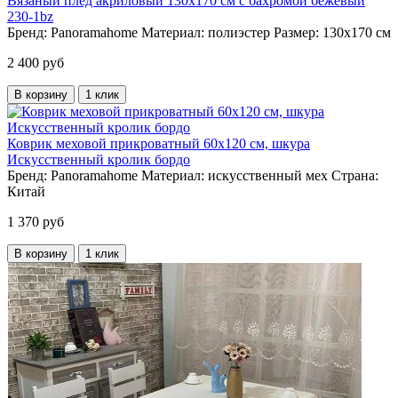
Вязаный плед акриловый 130х170 см с бахромой бежевый
230-1bz
Бренд:
Panoramahome
Материал:
полиэстер
Размер:
130х170 см
2 400 руб
В корзину
1 клик
Коврик меховой прикроватный 60х120 см, шкура
Искусственный кролик бордо
Бренд:
Panoramahome
Материал:
искусственный мех
Страна:
Китай
1 370 руб
В корзину
1 клик