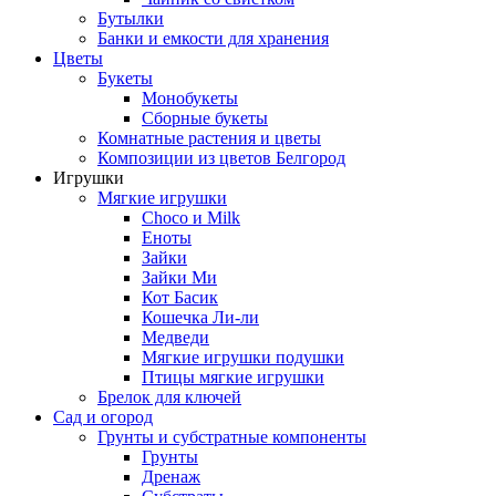
Бутылки
Банки и емкости для хранения
Цветы
Букеты
Монобукеты
Сборные букеты
Комнатные растения и цветы
Композиции из цветов Белгород
Игрушки
Мягкие игрушки
Choco и Milk
Еноты
Зайки
Зайки Ми
Кот Басик
Кошечка Ли-ли
Медведи
Мягкие игрушки подушки
Птицы мягкие игрушки
Брелок для ключей
Сад и огород
Грунты и субстратные компоненты
Грунты
Дренаж