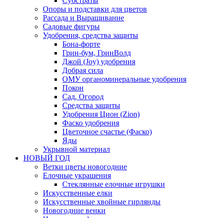
Субстраты
Опоры и подставки для цветов
Рассада и Выращивание
Садовые фигуры
Удобрения, средства защиты
Бона-форте
Грин-бум, ГринВолд
Джой (Joy) удобрения
Добрая сила
ОМУ органоминеральные удобрения
Покон
Сад, Огород
Средства защиты
Удобрения Цион (Zion)
Фаско удобрения
Цветочное счастье (Фаско)
Яды
Укрывной материал
НОВЫЙ ГОД
Ветки цветы новогодние
Елочные украшения
Стеклянные елочные игрушки
Искусственные елки
Искусственные хвойные гирлянды
Новогодние венки