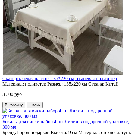
Скатерть белая на стол 135*220 см, тканевая полиэстер
Материал:
полиэстер
Размер:
135х220 см
Страна:
Китай
3 300 руб
В корзину
1 клик
Бокалы для виски набор 4 шт Лилии в подарочной упаковке,
300 мл
Бренд:
Город подарков
Высота:
9 см
Материал:
стекло, латунь