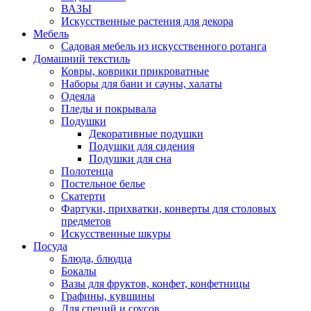
ВАЗЫ
Искусственные растения для декора
Мебель
Садовая мебель из искусственного ротанга
Домашний текстиль
Ковры, коврики прикроватные
Наборы для бани и сауны, халаты
Одеяла
Пледы и покрывала
Подушки
Декоративные подушки
Подушки для сидения
Подушки для сна
Полотенца
Постельное белье
Скатерти
Фартуки, прихватки, конверты для столовых
предметов
Искусственные шкуры
Посуда
Блюда, блюдца
Бокалы
Вазы для фруктов, конфет, конфетницы
Графины, кувшины
Для специй и соусов