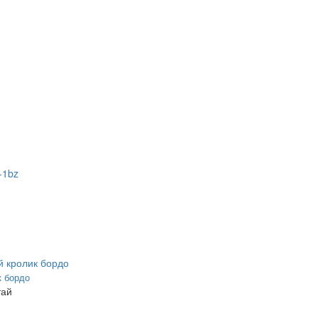
к бордо
тай