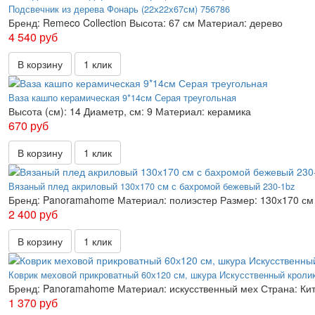
Подсвечник из дерева Фонарь (22х22х67см) 756786
Бренд:
Remeco Collection
Высота:
67 см
Материал:
дерево
4 540 руб
В корзину
1 клик
Ваза кашпо керамическая 9*14см Серая треугольная
Высота (см):
14
Диаметр, см:
9
Материал:
керамика
670 руб
В корзину
1 клик
Вязаный плед акриловый 130х170 см с бахромой бежевый 230-1bz
Бренд:
Panoramahome
Материал:
полиэстер
Размер:
130х170 см
2 400 руб
В корзину
1 клик
Коврик меховой прикроватный 60х120 см, шкура Искусственный кроли
Бренд:
Panoramahome
Материал:
искусственный мех
Страна:
Ки
1 370 руб