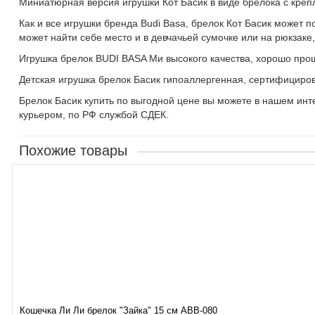
Миниатюрная версия игрушки Кот Басик в виде брелока с креп
Как и все игрушки бренда Budi Basa, брелок Кот Басик может 
может найти себе место и в девчачьей сумочке или на рюкзаке
Игрушка брелок BUDI BASA Ми высокого качества, хорошо прош
Детская игрушка брелок Басик гипоаллергенная, сертифициро
Брелок
Басик
купить
по выгодной цене вы можете в нашем интер
курьером, по РФ службой СДЕК.
Похожие товары
Кошечка Ли Ли брелок "Зайка" 15 см ABB-080