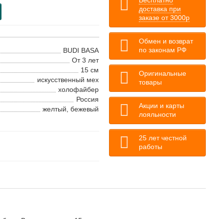
Бесплатно
доставка при
заказе от 3000р
Обмен и возврат
по законам РФ
BUDI BASA
От 3 лет
15 см
Оригинальные
искусственный мех
товары
холофайбер
Россия
Акции и карты
желтый, бежевый
лояльности
25 лет честной
работы