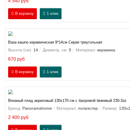
4 540 руб
В корзину
1 клик
Ваза кашпо керамическая 9*14см Серая треугольная
Высота (см):
14
Диаметр, см:
9
Материал:
керамика
670 руб
В корзину
1 клик
Вязаный плед акриловый 130х170 см с бахромой бежевый 230-1bz
Бренд:
Panoramahome
Материал:
полиэстер
Размер:
130х1
2 400 руб