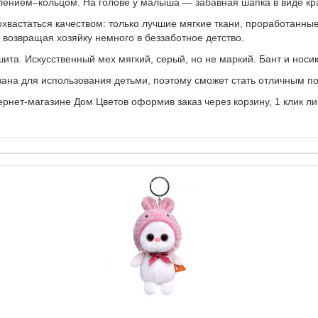
лением–кольцом. На голове у малыша — забавная шапка в виде кра
похвастаться качеством: только лучшие мягкие ткани, проработанн
, возвращая хозяйку немного в беззаботное детство.
ита. Искусственный мех мягкий, серый, но не маркий. Бант и носи
вана для использования детьми, поэтому сможет стать отличным п
нет-магазине Дом Цветов оформив заказ через корзину, 1 клик либ