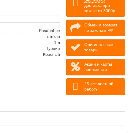
Бесплатно
доставка при
заказе от 3000р
Обмен и возврат
по законам РФ
Pasabahce
стекло
1 л
Оригинальные
Турция
товары
Красный
Акции и карты
лояльности
25 лет честной
работы