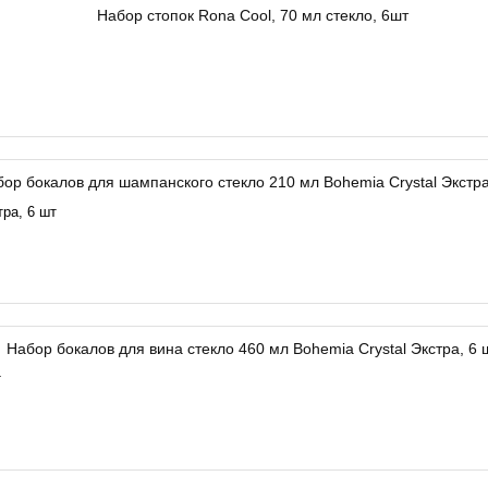
ра, 6 шт
т