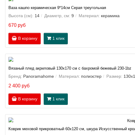
Ваза кашпо керамическая 9*14см Серая треугольная
Высота (см):
14
Диаметр, см:
9
Материал:
керамика
670 руб
В корзину
1 клик
Вязаный плед акриловый 130х170 см с бахромой бежевый 230-1bz
Бренд:
Panoramahome
Материал:
полиэстер
Размер:
130х1
2 400 руб
В корзину
1 клик
Коврик меховой прикроватный 60х120 см, шкура Искусственный кро