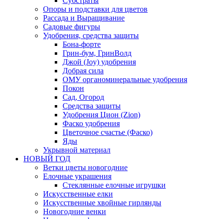
Субстраты
Опоры и подставки для цветов
Рассада и Выращивание
Садовые фигуры
Удобрения, средства защиты
Бона-форте
Грин-бум, ГринВолд
Джой (Joy) удобрения
Добрая сила
ОМУ органоминеральные удобрения
Покон
Сад, Огород
Средства защиты
Удобрения Цион (Zion)
Фаско удобрения
Цветочное счастье (Фаско)
Яды
Укрывной материал
НОВЫЙ ГОД
Ветки цветы новогодние
Елочные украшения
Стеклянные елочные игрушки
Искусственные елки
Искусственные хвойные гирлянды
Новогодние венки