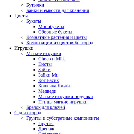
Бутылки
Банки и емкости для хранения
Цветы
Букеты
Монобукеты
Сборные букеты
Комнатные растения и цветы
Композиции из цветов Белгород
Игрушки
Мягкие игрушки
Choco и Milk
Еноты
Зайки
Зайки Ми
Кот Басик
Кошечка Ли-ли
Медведи
Мягкие игрушки подушки
Птицы мягкие игрушки
Брелок для ключей
Сад и огород
Грунты и субстратные компоненты
Грунты
Дренаж