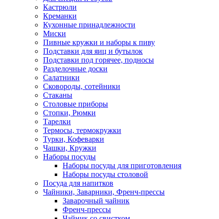
Кастрюли
Креманки
Кухонные принадлежности
Миски
Пивные кружки и наборы к пиву
Подставки для яиц и бутылок
Подставки под горячее, подносы
Разделочные доски
Салатники
Сковороды, сотейники
Стаканы
Столовые приборы
Стопки, Рюмки
Тарелки
Термосы, термокружки
Турки, Кофеварки
Чашки, Кружки
Наборы посуды
Наборы посуды для приготовления
Наборы посуды столовой
Посуда для напитков
Чайники, Заварники, Френч-прессы
Заварочный чайник
Френч-прессы
Чайник со свистком