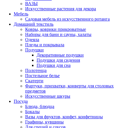
ВАЗЫ
Искусственные растения для декора
Мебель
Садовая мебель из искусственного ротанга
Домашний текстиль
Ковры, коврики прикроватные
Наборы для бани и сауны, халаты
Одеяла
Пледы и покрывала
Подушки
Декоративные подушки
Подушки для сидения
Подушки для сна
Полотенца
Постельное белье
Скатерти
Фартуки, прихватки, конверты для столовых
предметов
Искусственные шкуры
Посуда
Блюда, блюдца
Бокалы
Вазы для фруктов, конфет, конфетницы
Графины, кувшины
Для специй и соусов