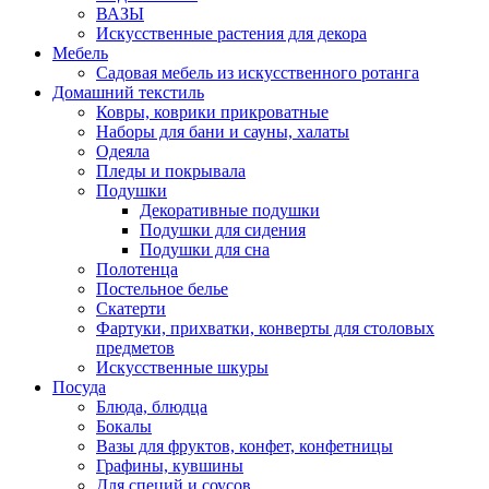
ВАЗЫ
Искусственные растения для декора
Мебель
Садовая мебель из искусственного ротанга
Домашний текстиль
Ковры, коврики прикроватные
Наборы для бани и сауны, халаты
Одеяла
Пледы и покрывала
Подушки
Декоративные подушки
Подушки для сидения
Подушки для сна
Полотенца
Постельное белье
Скатерти
Фартуки, прихватки, конверты для столовых
предметов
Искусственные шкуры
Посуда
Блюда, блюдца
Бокалы
Вазы для фруктов, конфет, конфетницы
Графины, кувшины
Для специй и соусов