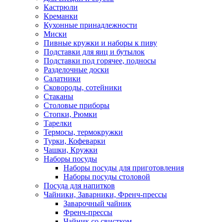
Кастрюли
Креманки
Кухонные принадлежности
Миски
Пивные кружки и наборы к пиву
Подставки для яиц и бутылок
Подставки под горячее, подносы
Разделочные доски
Салатники
Сковороды, сотейники
Стаканы
Столовые приборы
Стопки, Рюмки
Тарелки
Термосы, термокружки
Турки, Кофеварки
Чашки, Кружки
Наборы посуды
Наборы посуды для приготовления
Наборы посуды столовой
Посуда для напитков
Чайники, Заварники, Френч-прессы
Заварочный чайник
Френч-прессы
Чайник со свистком