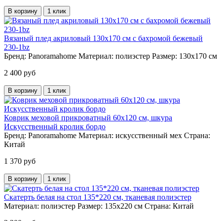
В корзину
1 клик
Вязаный плед акриловый 130х170 см с бахромой бежевый
230-1bz
Бренд:
Panoramahome
Материал:
полиэстер
Размер:
130х170 см
2 400 руб
В корзину
1 клик
Коврик меховой прикроватный 60х120 см, шкура
Искусственный кролик бордо
Бренд:
Panoramahome
Материал:
искусственный мех
Страна:
Китай
1 370 руб
В корзину
1 клик
Скатерть белая на стол 135*220 см, тканевая полиэстер
Материал:
полиэстер
Размер:
135х220 см
Страна:
Китай