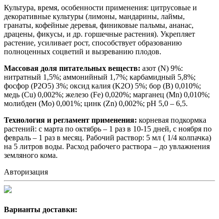
Культура, время, особенности применения: цитрусовые и
декоративные культуры (лимоны, мандарины, лаймы,
гранаты, кофейные деревья, финиковые пальмы, ананас,
драцены, фикусы, и др. горшечные растения). Укрепляет
растение, усиливает рост, способствует образованию
полноценных соцветий и вызреванию плодов.
Массовая доля питательных веществ:
азот (N) 9%:
нитратный 1,5%; аммонийный 1,7%; карбамидный 5,8%;
фосфор (P2O5) 3%; оксид калия (K2O) 5%; бор (B) 0,010%;
медь (Cu) 0,002%; железо (Fe) 0,020%; марганец (Mn) 0,010%;
молибден (Mo) 0,001%; цинк (Zn) 0,002%; рH 5,0 – 6,5.
Технология и регламент применения:
корневая подкормка
растений: с марта по октябрь – 1 раз в 10-15 дней, с ноября по
февраль – 1 раз в месяц. Рабочий раствор: 5 мл ( 1/4 колпачка)
на 5 литров воды. Расход рабочего раствора – до увлажнения
земляного кома.
Авторизация
Варианты доставки: