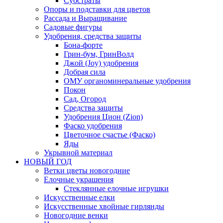
Субстраты
Опоры и подставки для цветов
Рассада и Выращивание
Садовые фигуры
Удобрения, средства защиты
Бона-форте
Грин-бум, ГринВолд
Джой (Joy) удобрения
Добрая сила
ОМУ органоминеральные удобрения
Покон
Сад, Огород
Средства защиты
Удобрения Цион (Zion)
Фаско удобрения
Цветочное счастье (Фаско)
Яды
Укрывной материал
НОВЫЙ ГОД
Ветки цветы новогодние
Елочные украшения
Стеклянные елочные игрушки
Искусственные елки
Искусственные хвойные гирлянды
Новогодние венки