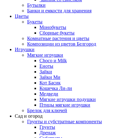
Бутылки
Банки и емкости для хранения
Цветы
Букеты
Монобукеты
Сборные букеты
Комнатные растения и цветы
Композиции из цветов Белгород
Игрушки
Мягкие игрушки
Choco и Milk
Еноты
Зайки
Зайки Ми
Кот Басик
Кошечка Ли-ли
Медведи
Мягкие игрушки подушки
Птицы мягкие игрушки
Брелок для ключей
Сад и огород
Грунты и субстратные компоненты
Грунты
Дренаж